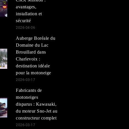
avantages,
installation et
sécurité
2026-04-06
Auberge Boréale du
Domaine du Lac
Brouillard dans
Charlevoix :
destination idéale
pour la motoneige
2026-03-17
Fabricants de
motoneiges
disparus : Kawasaki,
du moteur Sno-Jet au
constructeur complet
2026-03-17