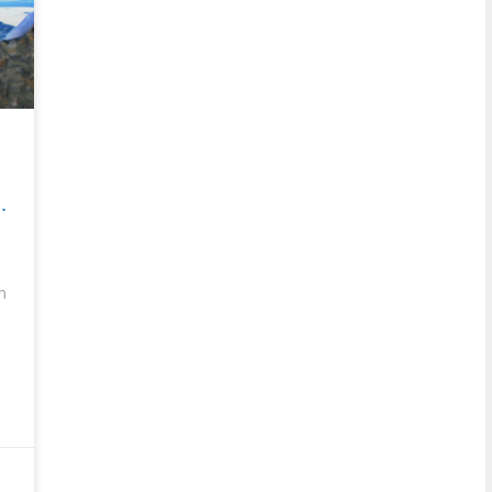
h
…
n