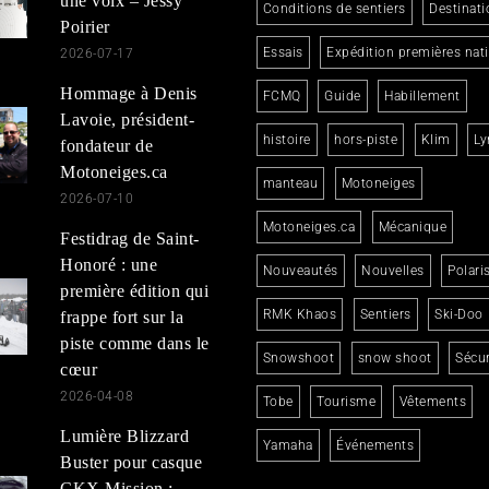
une voix – Jessy
Conditions de sentiers
Destinati
Poirier
Essais
Expédition premières nat
2026-07-17
Hommage à Denis
FCMQ
Guide
Habillement
Lavoie, président-
histoire
hors-piste
Klim
Ly
fondateur de
Motoneiges.ca
manteau
Motoneiges
2026-07-10
Motoneiges.ca
Mécanique
Festidrag de Saint-
Honoré : une
Nouveautés
Nouvelles
Polari
première édition qui
RMK Khaos
Sentiers
Ski-Doo
frappe fort sur la
piste comme dans le
Snowshoot
snow shoot
Sécur
cœur
2026-04-08
Tobe
Tourisme
Vêtements
Lumière Blizzard
Yamaha
Événements
Buster pour casque
CKX Mission :