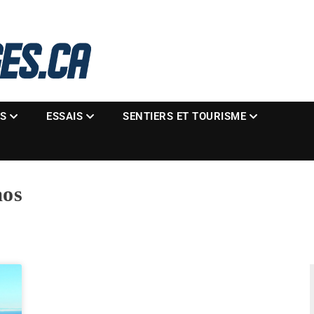
La référence des motoneigistes
s.ca
ES
ESSAIS
SENTIERS ET TOURISME
aos