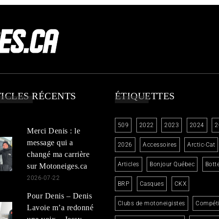
ICLES RÉCENTS
ÉTIQUETTES
509
2022
2023
2024
2
Merci Denis : le
message qui a
2026
Accessoires
Arctic-Cat
changé ma carrière
Articles
Bonjour Québec
Bott
sur Motoneiges.ca
2026-07-22
BRP
Casques
CKX
Pour Denis – Denis
Clubs de motoneigistes
Compéti
Lavoie m’a redonné