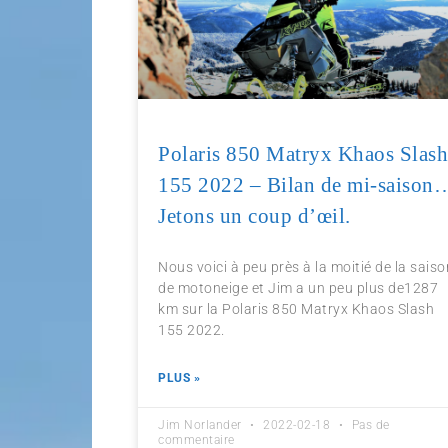
Polaris 850 Matryx Khaos Slas
155 2022 – Bilan de mi-saison
Jetons un coup d’œil.
Nous voici à peu près à la moitié de la saiso
de motoneige et Jim a un peu plus de1287
km sur la Polaris 850 Matryx Khaos Slash
155 2022.
PLUS »
Jim Norlander
2022-02-18
Pas de
commentaire