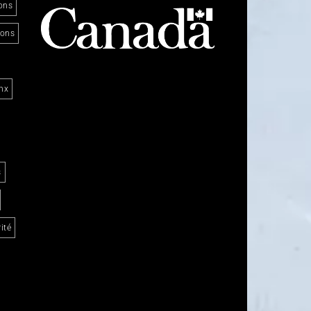
ons
ions
nx
s
ité