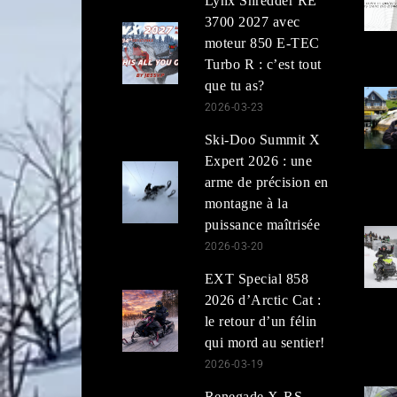
Lynx Shredder RE
3700 2027 avec
moteur 850 E-TEC
Turbo R : c’est tout
que tu as?
2026-03-23
Ski-Doo Summit X
Expert 2026 : une
arme de précision en
montagne à la
puissance maîtrisée
2026-03-20
EXT Special 858
2026 d’Arctic Cat :
le retour d’un félin
qui mord au sentier!
2026-03-19
Renegade X-RS