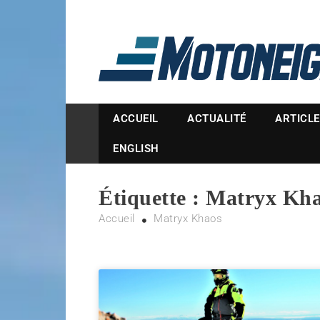
Magazine Motoneige
ACCUEIL
ACTUALITÉ
ARTICL
ENGLISH
Étiquette :
Matryx Kh
Accueil
Matryx Khaos