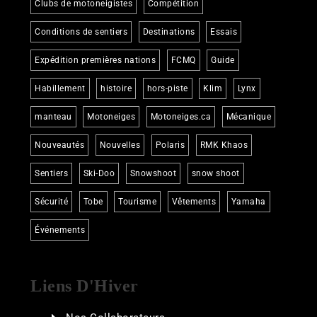
Clubs de motoneigistes
Compétition
Conditions de sentiers
Destinations
Essais
Expédition premières nations
FCMQ
Guide
Habillement
histoire
hors-piste
Klim
Lynx
manteau
Motoneiges
Motoneiges.ca
Mécanique
Nouveautés
Nouvelles
Polaris
RMK Khaos
Sentiers
Ski-Doo
Snowshoot
snow shoot
Sécurité
Tobe
Tourisme
Vêtements
Yamaha
Événements
Liens D'Hiver