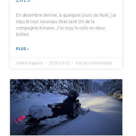
En décembre dernier, à quelques jours de Noël, j’ai
reçu le tout nouveau SeatJack DX de la
compagnie Kimpex. J’ai reçu le colis en deux
boîtes.
PLUS »
Valérie Gagnon
2026-03-05
Pas de commentaire