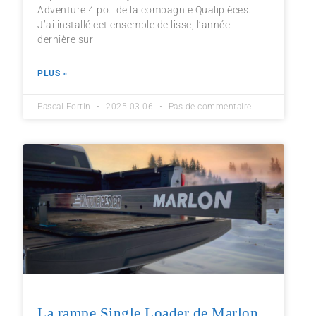
Adventure 4 po. de la compagnie Qualipièces.
J’ai installé cet ensemble de lisse, l’année
dernière sur
PLUS »
Pascal Fortin
2025-03-06
Pas de commentaire
La rampe Single Loader de Marlon,