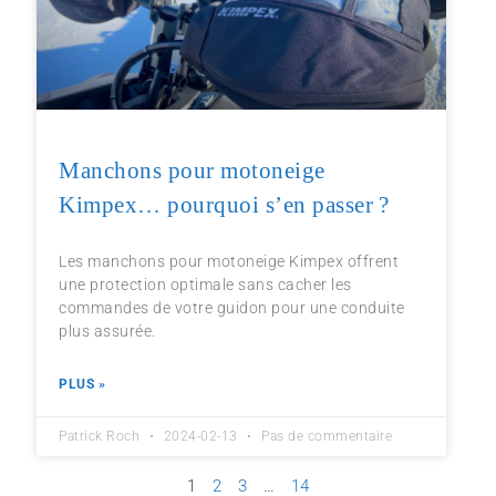
Manchons pour motoneige
Kimpex… pourquoi s’en passer ?
Les manchons pour motoneige Kimpex offrent
une protection optimale sans cacher les
commandes de votre guidon pour une conduite
plus assurée.
PLUS »
Patrick Roch
2024-02-13
Pas de commentaire
1
2
3
…
14