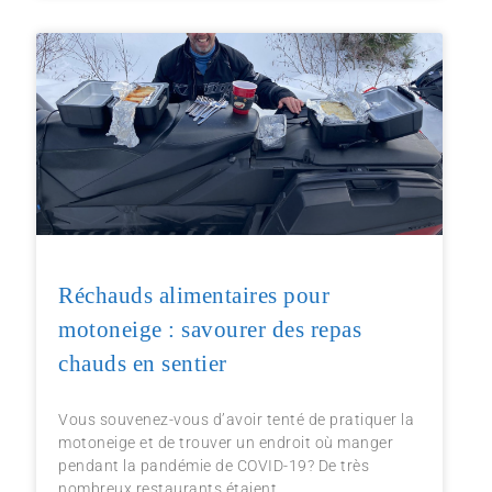
Réchauds alimentaires pour
motoneige : savourer des repas
chauds en sentier
Vous souvenez-vous d’avoir tenté de pratiquer la
motoneige et de trouver un endroit où manger
pendant la pandémie de COVID-19? De très
nombreux restaurants étaient