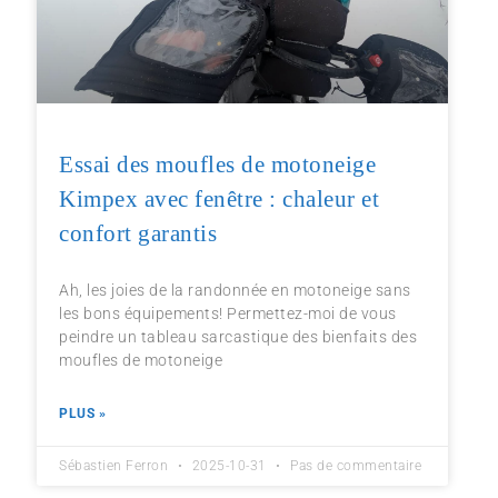
Essai des moufles de motoneige
Kimpex avec fenêtre : chaleur et
confort garantis
Ah, les joies de la randonnée en motoneige sans
les bons équipements! Permettez-moi de vous
peindre un tableau sarcastique des bienfaits des
moufles de motoneige
PLUS »
Sébastien Ferron
2025-10-31
Pas de commentaire