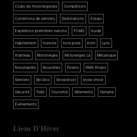
Clubs de motoneigistes
Compétition
Conditions de sentiers
Destinations
Essais
Expédition premières nations
FCMQ
Guide
Habillement
histoire
hors-piste
Klim
Lynx
manteau
Motoneiges
Motoneiges.ca
Mécanique
Nouveautés
Nouvelles
Polaris
RMK Khaos
Sentiers
Ski-Doo
Snowshoot
snow shoot
Sécurité
Tobe
Tourisme
Vêtements
Yamaha
Événements
Liens D'Hiver