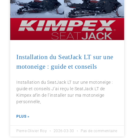
Installation du SeatJack LT sur une
motoneige : guide et conseils
Installation du SeatJack LT sur une motoneige :
guide et conseils J’ai reçu le SeatJack LT de
Kimpex afin de l’installer sur ma motoneige
personnelle,
PLUS »
Pierre-Olivier Roy
2026-03-30
Pas de commentaire