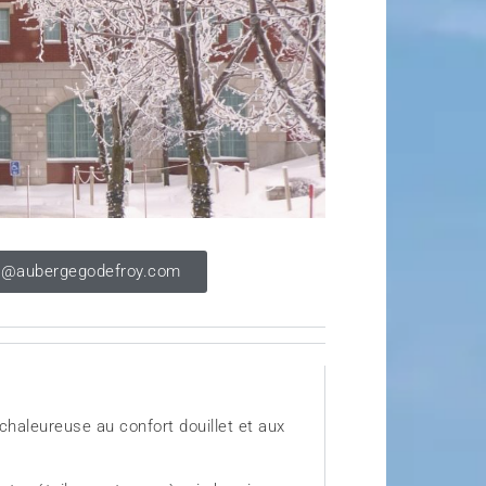
o@aubergegodefroy.com
haleureuse au confort douillet et aux