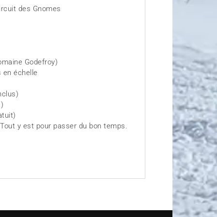
circuit des Gnomes
Domaine Godefroy)
s en échelle
nclus)
)
tuit)
 Tout y est pour passer du bon temps.