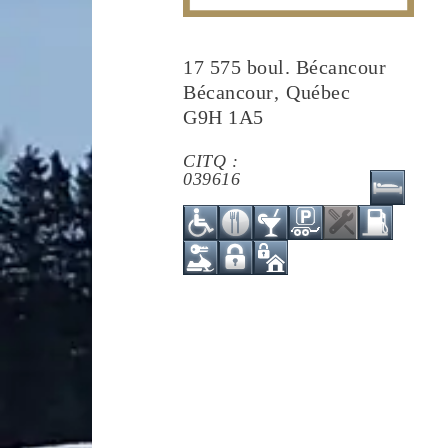
17 575 boul. Bécancour
Bécancour
,
Québec
G9H 1A5
CITQ :
039616