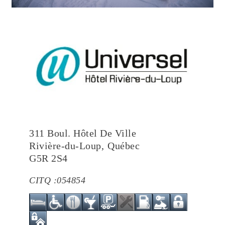
311 Boul. Hôtel De Ville
Rivière-du-Loup
,
Québec
G5R 2S4
CITQ :
054854