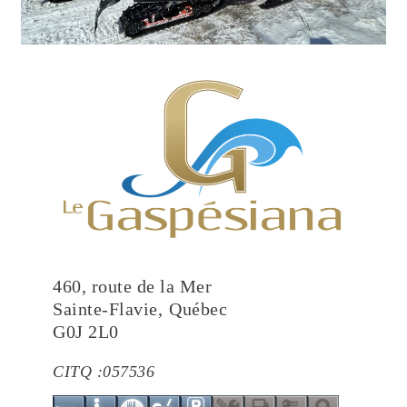
460, route de la Mer
Sainte-Flavie
,
Québec
G0J 2L0
CITQ :
057536