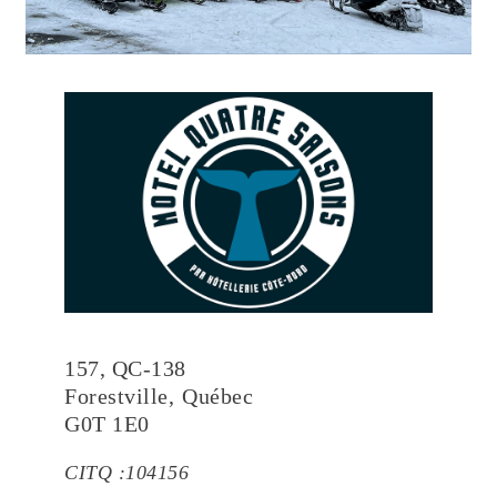
157, QC-138
Forestville
,
Québec
G0T 1E0
CITQ :
104156