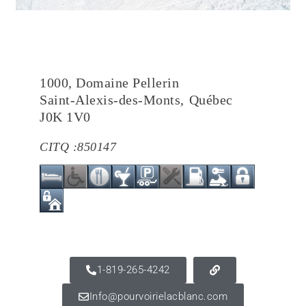
1000, Domaine Pellerin
Saint-Alexis-des-Monts
,
Québec
J0K 1V0
CITQ :
850147
1-819-265-4242
Info@pourvoirielacblanc.com