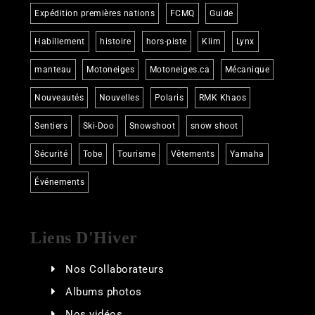
Expédition premières nations
FCMQ
Guide
Habillement
histoire
hors-piste
Klim
Lynx
manteau
Motoneiges
Motoneiges.ca
Mécanique
Nouveautés
Nouvelles
Polaris
RMK Khaos
Sentiers
Ski-Doo
Snowshoot
snow shoot
Sécurité
Tobe
Tourisme
Vêtements
Yamaha
Événements
Liens D'Hiver
Nos Collaborateurs
Albums photos
Nos vidéos