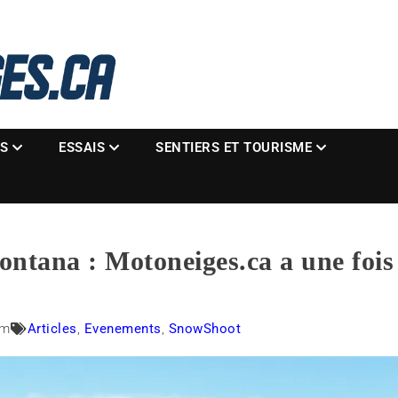
La référence des motoneigistes
s.ca
ES
ESSAIS
SENTIERS ET TOURISME
tana : Motoneiges.ca a une fois 
am
Articles
,
Evenements
,
SnowShoot