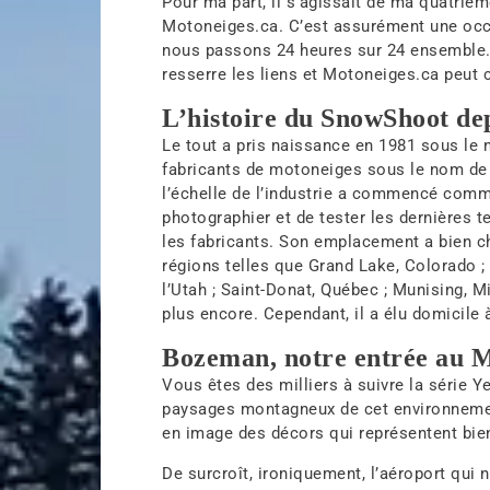
Pour ma part, il s’agissait de ma quatrièm
Motoneiges.ca. C’est assurément une occa
nous passons 24 heures sur 24 ensemble. 
resserre les liens et Motoneiges.ca peut
L’histoire du SnowShoot de
Le tout a pris naissance en 1981 sous le 
fabricants de motoneiges sous le nom de
l’échelle de l’industrie a commencé com
photographier et de tester les dernières
les fabricants. Son emplacement a bien c
régions telles que Grand Lake, Colorado ; 
l’Utah ; Saint-Donat, Québec ; Munising, M
plus encore. Cependant, il a élu domicile
Bozeman, notre entrée au 
Vous êtes des milliers à suivre la série
Y
paysages montagneux de cet environnemen
en image des décors qui représentent bi
De surcroît, ironiquement, l’aéroport qui 