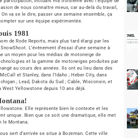
e participation, incluant ma troisième avec l’équipe de
sion de nous connaître mieux, car au-delà du travail,
On va se le dire, passer une semaine ensemble, ça
 compter sur une équipe expérimentée.
puis 1981
nom de Rode Reports, mais plus tard élargi par les
 SnowShoot. L’événement d’essai d’une semaine à
me un moyen pour les médias de motoneige de
 technologies et la gamme de motoneiges produites par
hangé au cours des années. Ils ont eu lieu dans des
McCall et Stanley, dans l’Idaho ; Heber City, dans
ichigan ; Lead, Dakota du Sud ; Cable, Wisconsin, et
 à West Yellowstone depuis 10 ans déjà.
Montana!
ellowstone.
Elle représente bien le contexte et les
t unique. Bien que ce soit une dramatique, elle met
en le Montana.
nous sert d’arrivée se situe à Bozeman. Cette ville