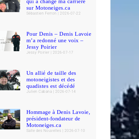
qui a changé ma carrière
sur Motoneiges.ca
Sébastien Ferron
2026-07-22
Pour Denis – Denis Lavoie
m’a redonné une voix –
Jessy Poirier
Jessy Poirier
2026-07-17
Un allié de taille des
motoneigistes et des
quadistes est décédé
Julien Cabana
2026-07-14
Hommage à Denis Lavoie,
président-fondateur de
Motoneiges.ca
Salle des Nouvelles
2026-07-10