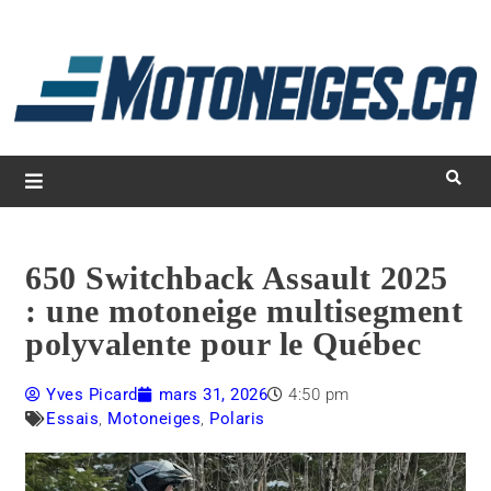
L
d
m
Magazine Motoneiges.ca
650 Switchback Assault 2025
: une motoneige multisegment
polyvalente pour le Québec
Yves Picard
mars 31, 2026
4:50 pm
Essais
,
Motoneiges
,
Polaris