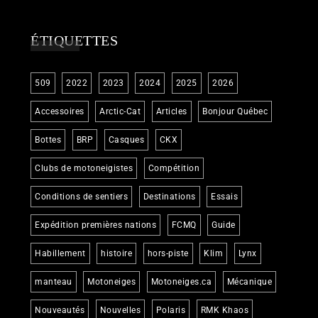
ÉTIQUETTES
509
2022
2023
2024
2025
2026
Accessoires
Arctic-Cat
Articles
Bonjour Québec
Bottes
BRP
Casques
CKX
Clubs de motoneigistes
Compétition
Conditions de sentiers
Destinations
Essais
Expédition premières nations
FCMQ
Guide
Habillement
histoire
hors-piste
Klim
Lynx
manteau
Motoneiges
Motoneiges.ca
Mécanique
Nouveautés
Nouvelles
Polaris
RMK Khaos