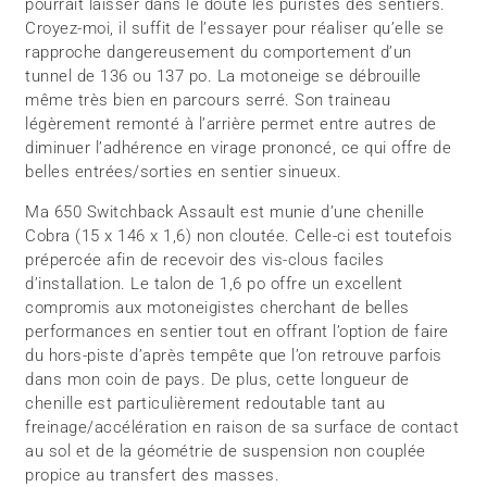
pourrait laisser dans le doute les puristes des sentiers.
Croyez-moi, il suffit de l’essayer pour réaliser qu’elle se
rapproche dangereusement du comportement d’un
tunnel de 136 ou 137 po. La motoneige se débrouille
même très bien en parcours serré. Son traineau
légèrement remonté à l’arrière permet entre autres de
diminuer l’adhérence en virage prononcé, ce qui offre de
belles entrées/sorties en sentier sinueux.
Ma 650 Switchback Assault est munie d’une chenille
Cobra (15 x 146 x 1,6) non cloutée. Celle-ci est toutefois
prépercée afin de recevoir des vis-clous faciles
d’installation. Le talon de 1,6 po offre un excellent
compromis aux motoneigistes cherchant de belles
performances en sentier tout en offrant l’option de faire
du hors-piste d’après tempête que l’on retrouve parfois
dans mon coin de pays. De plus, cette longueur de
chenille est particulièrement redoutable tant au
freinage/accélération en raison de sa surface de contact
au sol et de la géométrie de suspension non couplée
propice au transfert des masses.