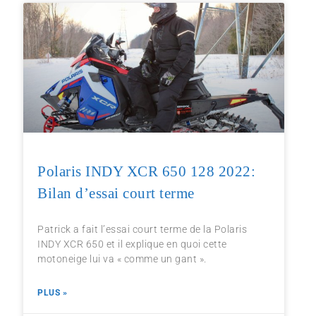
Polaris INDY XCR 650 128 2022:
Bilan d’essai court terme
Patrick a fait l’essai court terme de la Polaris
INDY XCR 650 et il explique en quoi cette
motoneige lui va « comme un gant ».
PLUS »