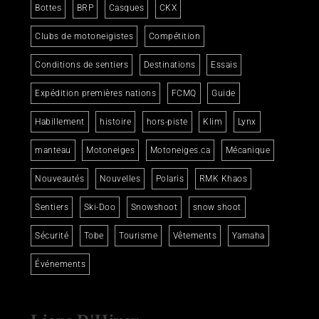
Bottes
BRP
Casques
CKX
Clubs de motoneigistes
Compétition
Conditions de sentiers
Destinations
Essais
Expédition premières nations
FCMQ
Guide
Habillement
histoire
hors-piste
Klim
Lynx
manteau
Motoneiges
Motoneiges.ca
Mécanique
Nouveautés
Nouvelles
Polaris
RMK Khaos
Sentiers
Ski-Doo
Snowshoot
snow shoot
Sécurité
Tobe
Tourisme
Vêtements
Yamaha
Événements