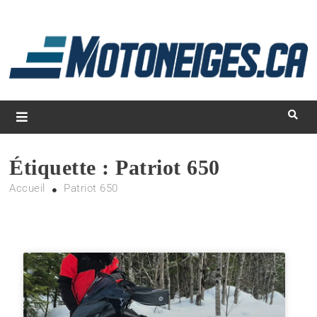
L
d
m
Magazine Motoneiges.ca
Étiquette :
Patriot 650
Accueil
Patriot 650