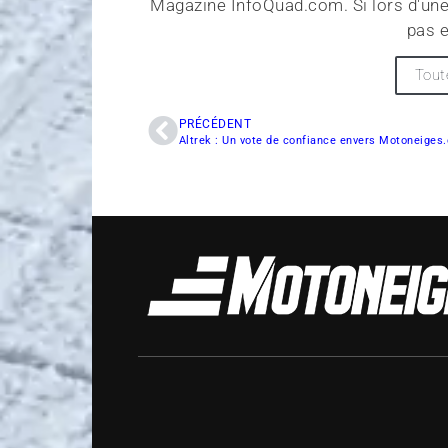
Magazine InfoQuad.com. Si lors d'une
pas e
Tout
PRÉCÉDENT
Altrek : Un vote de confiance envers Motoneiges