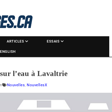
La référence des motoneigistes
s.ca
ARTICLES
ESSAIS
ENGLISH
ur l’eau à Lavaltrie
am
Nouvelles
,
NouvellesX