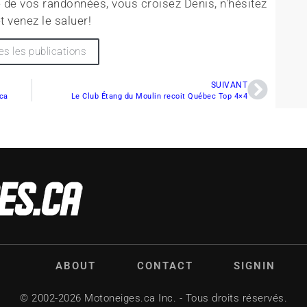
 de vos randonnées, vous croisez Denis, n'hésitez
t venez le saluer!
es les publications
SUIVANT
.ca
Le Club Étang du Moulin recoit Québec Top 4×4
ABOUT
CONTACT
SIGNIN
© 2002-2026 Motoneiges.ca Inc. - Tous droits réservés.