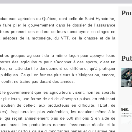
Pou
ducteurs agricoles du Québec, dont celle de Saint-Hyacinthe,
 faire plier le gouvernement dans le dossier de l’assurance
lteurs prennent des milliers de leurs concitoyens en otages en
ux adeptes de la motoneige, du VTT, de la chasse et de la
 d’autres groupes agissent de la même façon pour appuyer leurs
Pub
 terres des agriculteurs pour s’adonner à ces sports, c’est un
ptes, en attendant le dénouement du différend, qu’à pratiquer
 publiques. Ce qui en forcera plusieurs à s’éloigner ou, encore,
 conflit ne traîne pas durant des années.
 le gouvernement que les agriculteurs visent, non les sportifs
pour plusieurs, une forme de cri de désespoir puisqu’en réduisant
 soutien de celle-ci aux producteurs en difficulté, l’État, de
les), fragilisera les plus vulnérables, les acculant même à la
cole, qui reçoit annuellement plus de 630 millions $ en aide de
uent aussi les producteurs comme l’assurance récolte et la
ature est parfois cause d’importantes pertes et qu’il arrive que