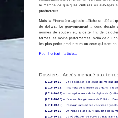
le marché de quelques cultures ou élevages s
producteurs.
Mais la Financière agricole affiche un déficit q
de dollars. Le gouvernement a donc décidé de
normes de soutien et, à cette fin, de calcul
fermes les moins performantes. Voilà ce qui cho
les plus petits producteurs ou ceux qui sont en 
Pour lire tout l`article….
Dossiers : Accès menacé aux terre
(2010-10-19)
– La Fédération des clubs de motoneigi
(2010-10-19)
– Il se fera de la motoneige dans la régi
(2010-10-19)
– Les agriculteurs de la région de Québe
(2010-10-19)
– L’assemblée générale de l’UPA du Bas
(2010-10-18)
– Passage interdit sur les terres agricol
(2010-10-18)
– Un nuage plane sur l’industrie de la m
(2010-10-15)
– La Fédération de l’UPA du Bas-Saint-La