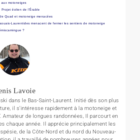
t aux motoneiges
Projet éolien de l’Érable
tés de Quad et motoneige menacées
aouais-Laurentides menacent de fermer les sentiers de motoneige
émiscamingue ?
enis Lavoie
ki dans le Bas-Saint-Laurent. Initié dès son plus
ture, il s'intéresse rapidement à la motoneige et
T. Amateur de longues randonnées, Il parcourt en
es chaque année. Il apprécie principalement les
aspésie, de la Côte-Nord et du nord du Nouveau-
tion, il a travaillé de nombreuses années pour