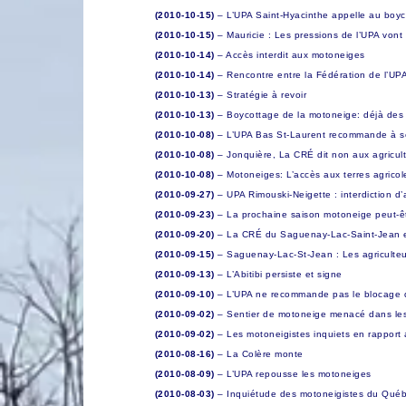
(2010-10-15)
– L’UPA Saint-Hyacinthe appelle au boyc
(2010-10-15)
– Mauricie : Les pressions de l’UPA vont 
(2010-10-14)
– Accès interdit aux motoneiges
(2010-10-14)
– Rencontre entre la Fédération de l’UPA
(2010-10-13)
– Stratégie à revoir
(2010-10-13)
– Boycottage de la motoneige: déjà des 
(2010-10-08)
– L’UPA Bas St-Laurent recommande à se
(2010-10-08)
– Jonquière, La CRÉ dit non aux agricul
(2010-10-08)
– Motoneiges: L’accès aux terres agricole
(2010-09-27)
– UPA Rimouski-Neigette : interdiction d
(2010-09-23)
– La prochaine saison motoneige peut-
(2010-09-20)
– La CRÉ du Saguenay-Lac-Saint-Jean 
(2010-09-15)
– Saguenay-Lac-St-Jean : Les agriculteur
(2010-09-13)
– L’Abitibi persiste et signe
(2010-09-10)
– L’UPA ne recommande pas le blocage 
(2010-09-02)
– Sentier de motoneige menacé dans les r
(2010-09-02)
– Les motoneigistes inquiets en rapport 
(2010-08-16)
– La Colère monte
(2010-08-09)
– L’UPA repousse les motoneiges
(2010-08-03)
– Inquiétude des motoneigistes du Québec