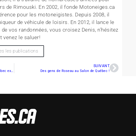
rs de Rimouski. En 2002, il fonde Motoneiges.ca
érence pour les motoneigistes. Depuis 2008, il
queur de véhicule de loisirs. En 2012, il lance le
 de vos randonnées, vous croisez Denis, n'hésitez
t venez le saluer!
es les publications
SUIVANT
La Fédération des clubs de motoneigistes du Québec exhorte le gouvernement
Des gens de Roseau au Salon de Québec !