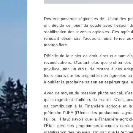
Des composantes régionales de l’Union des pro
ont décidé de jouer du coude avec l’espoir de
stabilisation des revenus agricoles. Ces agricu
refusant désormais l’accès à leurs terres a
montgolfière.
Difficile de leur nier ce droit alors que tant
revendications. D’autant plus que profiter des
privilège, non un droit. Ne restera à ces ade
leurs sports sur les propriétés non agricoles ou
à oublier la prochaine saison en espérant que le
Avec ce moyen de pression plutôt radical, c’est
qu’ils regrettent d’ailleurs de frustrer. C’est, 
sa contribution à la Financière agricole et le
prétendre l’UPA (l’Union des producteurs agrico
faillite. Il faut savoir que la Financière agri
l’État, gère des programmes auxquels contrib
stabilisation des revenus. On sait que la tempér