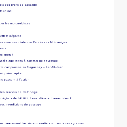
ott des droits de passage
faire mal
 et les motoneigistes
effets négatifs
s membres d’interdire l’accès aux Motoneiges
teurs
s interdit
’accès aux terres à compter de novembre
être compromise au Saguenay – Lac-St-Jean
est préoccupée
s passent à l’action
des sentiers de motoneige
égions de l’Abitibi, Lanaudière et Laurentides ?
aux interdictions de passage
 concernant l’accès aux sentiers sur les terres agricoles