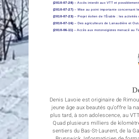
(2010-07-28)
– Accès interdit aux VTT et possiblemen
(2010-07-27)
– Mise au point importante concernant le 
(2010-07-23)
– Projet éolien de l’Érable : les activi
(2010-07-16)
– Des agriculteurs de Lanaudière et Out
(2010-06-11)
– Accès aux motoneigistes menacé au T
D
Denis Lavoie est originaire de Rimous
jeune âge aux beautés qu'offre la na
plus tard, à son adolescence, au VT
Quad plusieurs milliers de kilomètr
sentiers du Bas-St-Laurent, de la G
Brunswick. Informaticien de forma