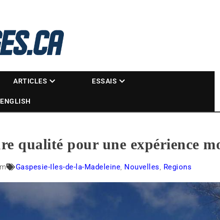
La référence des motoneigistes
s.ca
ARTICLES
ESSAIS
ENGLISH
ure qualité pour une expérience m
am
Gaspesie-Iles-de-la-Madeleine
,
Nouvelles
,
Regions