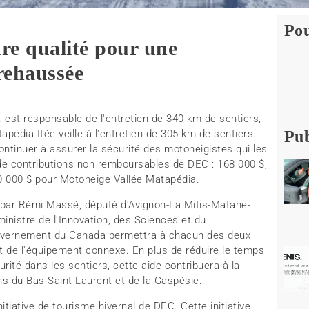
Pou
ure qualité pour une
rehaussée
 est responsable de l'entretien de 340 km de sentiers,
pédia Itée veille à l'entretien de 305 km de sentiers.
Pub
ontinuer à assurer la sécurité des motoneigistes qui les
 de contributions non remboursables de DEC : 168 000 $,
0 000 $ pour Motoneige Vallée Matapédia.
 par Rémi Massé, député d'Avignon-La Mitis-Matane-
inistre de l'Innovation, des Sciences et du
uvernement du Canada permettra à chacun des deux
t de l'équipement connexe. En plus de réduire le temps
curité dans les sentiers, cette aide contribuera à la
ons du Bas-Saint-Laurent et de la Gaspésie.
itiative de tourisme hivernal de DEC. Cette initiative