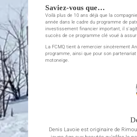
Saviez-vous que…
Voilà plus de 10 ans déjà que la compagni
année dans le cadre du programme de patrou
investissement financier important, il s'ag
succès de ce programme clé voué à assure
La FCMQ tient à remercier sincèrement Arc
programme, ainsi que pour son partenariat 
motoneige.
D
Denis Lavoie est originaire de Rimous
jeune âge aux beautés qu'offre la na