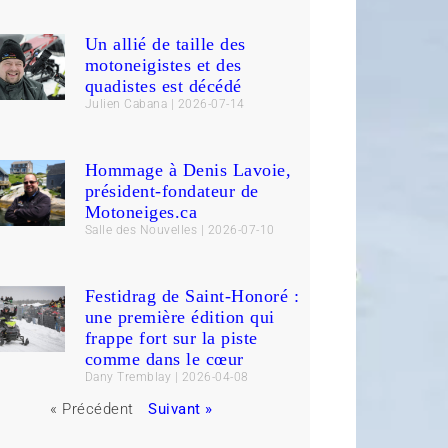
Un allié de taille des
motoneigistes et des
quadistes est décédé
Julien Cabana
2026-07-14
Hommage à Denis Lavoie,
président-fondateur de
Motoneiges.ca
Salle des Nouvelles
2026-07-10
Festidrag de Saint-Honoré :
une première édition qui
frappe fort sur la piste
comme dans le cœur
Dany Tremblay
2026-04-08
« Précédent
Suivant »