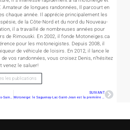
T. Amateur de longues randonnées, Il parcourt en
es chaque année. Il apprécie principalement les
aspésie, de la Côte-Nord et du nord du Nouveau-
tion, il a travaillé de nombreuses années pour
rs de Rimouski. En 2002, il fonde Motoneiges.ca
érence pour les motoneigistes. Depuis 2008, il
queur de véhicule de loisirs. En 2012, il lance le
 de vos randonnées, vous croisez Denis, n'hésitez
t venez le saluer!
es les publications
SUIVANT
Motoneige : encore une année remarquable au Bas-Saint-Laurent
Motoneige: le Saguenay-Lac-Saint-Jean est la première destination au Québec