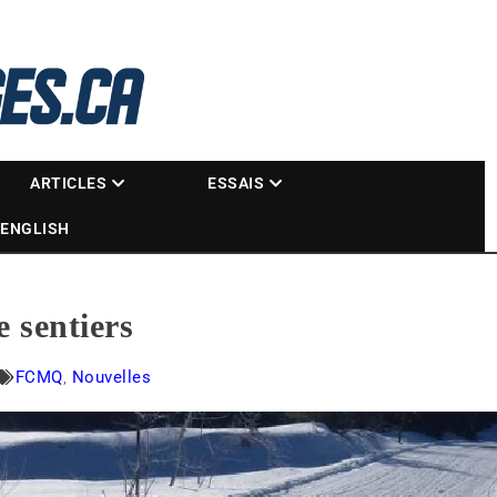
La référence des motoneigistes
s.ca
ARTICLES
ESSAIS
ENGLISH
e sentiers
FCMQ
,
Nouvelles