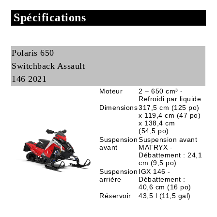
Spécifications
Polaris 650
Switchback Assault
146 2021
Moteur
2 – 650 cm³ -
Refroidi par liquide
Dimensions
317,5 cm (125 po)
x 119,4 cm (47 po)
x 138,4 cm
(54,5 po)
Suspension
Suspension avant
avant
MATRYX -
Débattement : 24,1
cm (9,5 po)
Suspension
IGX 146 -
arrière
Débattement :
40,6 cm (16 po)
Réservoir
43,5 l (11,5 gal)