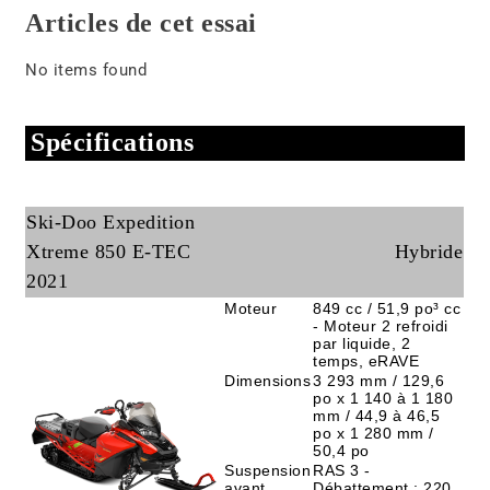
Articles de cet essai
No items found
Spécifications
Ski-Doo Expedition
Xtreme 850 E-TEC
Hybride
2021
Moteur
849 cc / 51,9 po³ cc
- Moteur 2 refroidi
par liquide, 2
temps, eRAVE
Dimensions
3 293 mm / 129,6
po x 1 140 à 1 180
mm / 44,9 à 46,5
po x 1 280 mm /
50,4 po
Suspension
RAS 3 -
avant
Débattement : 220