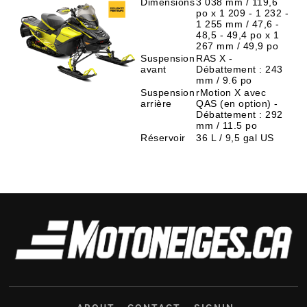
Dimensions
3 038 mm / 119,6
po x 1 209 - 1 232 -
1 255 mm / 47,6 -
48,5 - 49,4 po x 1
267 mm / 49,9 po
Suspension
RAS X -
avant
Débattement : 243
mm / 9.6 po
Suspension
rMotion X avec
arrière
QAS (en option) -
Débattement : 292
mm / 11.5 po
Réservoir
36 L / 9,5 gal US