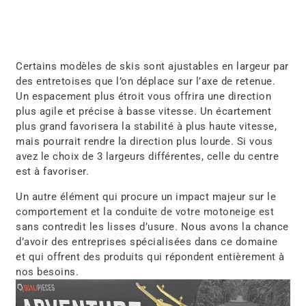
Pour ma part, j’apprécie tout particulièrement l’outil de
sélection de lisses du
fabricant québécois Qualipièces
.
Ils offrent plusieurs solutions permettant de régler
certains comportements indésirables, tels que le
louvoiement, tout en améliorant le contrôle. Si vous
utilisez actuellement les lisses d’origine, je vous
suggère fortement d’en faire l’essai. Il s’agit selon moi
d’un des meilleurs investissements que l’on peut
apporter à sa motoneige.
Conclusion : ajuster sa motoneige