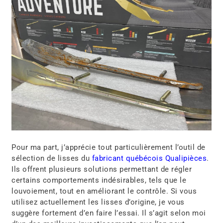
pour plus de confort et de contrôle
Il existe d’autres ajustements possibles, mais ceux-ci
sont parmi les plus simples et les plus efficaces. Mon
but est de montrer qu’en personnalisant certains
éléments, votre motoneige sera plus sécuritaire et,
surtout, plus agréable à conduire.
Bonne randonnée!
Poursuivez votre lecture
Chenille de motoneige : Cramponnée ou pas? Le
guide pour bien choisir et installer vos crampons à
neige
Guide mécanique : Changement d’huile à moteur
sur un Widescape WS250
Essai des lisses au carbure Adventure de
Qualipièces