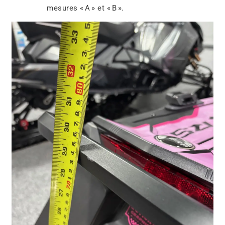
mesures « A » et « B ».