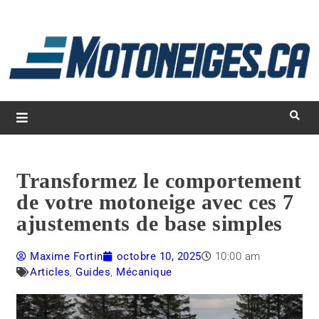
L
d
m
Magazine Motoneiges.ca
Transformez le comportement
de votre motoneige avec ces 7
ajustements de base simples
Maxime Fortin
octobre 10, 2025
10:00 am
Articles
,
Guides
,
Mécanique