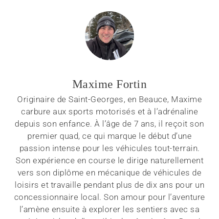
lancent dans l’univers de la motoneige de sentier.
À ce jour, ils accumulent déjà plus de 25 000 km
ensemble. Cette nouvelle activité est devenue une
véritable passion commune. Maxime adore
partager ses connaissances techniques et son
engouement pour les véhicules à moteur, qu’il
considère comme un réel mode de vie. Sa soif de
sensations fortes et son enthousiasme débordant
continuent d’inspirer ceux qui croisent sa route.
Toutes les publications
PRÉCÉDENT
SUIVANT
Hay Days 2025 : Un weekend, ce n’est pas assez!
Elias Ishoel annonce sa retraite du snocross : la fin d’une ère pour une légende de Ski-Doo
Pour nous suivre