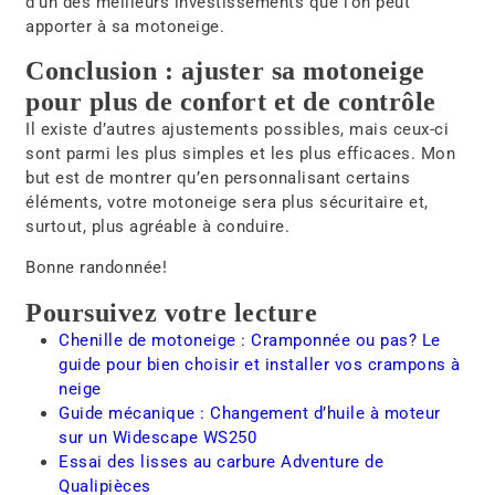
Maxime Fortin
Originaire de Saint-Georges, en Beauce, Maxime
carbure aux sports motorisés et à l’adrénaline
depuis son enfance. À l’âge de 7 ans, il reçoit son
premier quad, ce qui marque le début d’une
passion intense pour les véhicules tout-terrain.
Son expérience en course le dirige naturellement
vers son diplôme en mécanique de véhicules de
loisirs et travaille pendant plus de dix ans pour un
concessionnaire local. Son amour pour l’aventure
l’amène ensuite à explorer les sentiers avec sa
conjointe à bord d’un véhicule côte-à-côte. Depuis
plus de dix ans, Maxime roule également sur les
circuits de motocross en famille, une autre facette
de sa passion. En 2021, sa conjointe et lui se