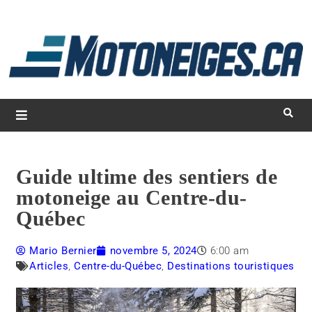
L
d
m
Magazine Motoneiges.ca
Guide ultime des sentiers de
motoneige au Centre-du-
Québec
Mario Bernier
novembre 5, 2024
6:00 am
Articles
,
Centre-du-Québec
,
Destinations touristiques