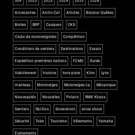
509
2022
2023
2024
2025
2026
Accessoires
Arctic-Cat
Articles
Bonjour Québec
Bottes
BRP
Casques
CKX
Clubs de motoneigistes
Compétition
Conditions de sentiers
Destinations
Essais
Expédition premières nations
FCMQ
Guide
Habillement
histoire
hors-piste
Klim
Lynx
manteau
Motoneiges
Motoneiges.ca
Mécanique
Nouveautés
Nouvelles
Polaris
RMK Khaos
Sentiers
Ski-Doo
Snowshoot
snow shoot
Sécurité
Tobe
Tourisme
Vêtements
Yamaha
Événements