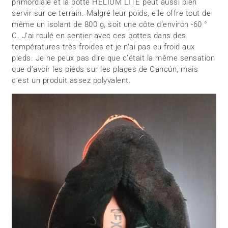
primordiale et la botte HELIUM LITE peut aussi bien
servir sur ce terrain. Malgré leur poids, elle offre tout de
même un isolant de 800 g, soit une côte d’environ -60 °
C. J’ai roulé en sentier avec ces bottes dans des
températures très froides et je n’ai pas eu froid aux
pieds. Je ne peux pas dire que c’était la même sensation
que d’avoir les pieds sur les plages de Cancún, mais
c’est un produit assez polyvalent.