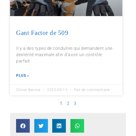
Gant Factor de 509
Il y a des types de conduites qui demandent une
dextérité maximale afin d’avoir un contrôle
parfait
PLUS »
Olivier Bernier
2020-03-13
Pas de commentaire
1
2
3