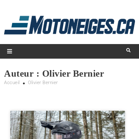
L
d
m
Magazine Motoneiges.ca
Auteur :
Olivier Bernier
Accueil
Olivier Bernier