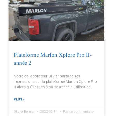
Plateforme Marlon Xplore Pro II-
année 2
Notre collaborateur Olivier partage ses
impressions sur la plateforme Marlon Xplore Pro
II alors qu’il est en à sa 2e année d’utilisation.
PLUS »
Olivier Bernier
2022-02-14
Pas de commentaire