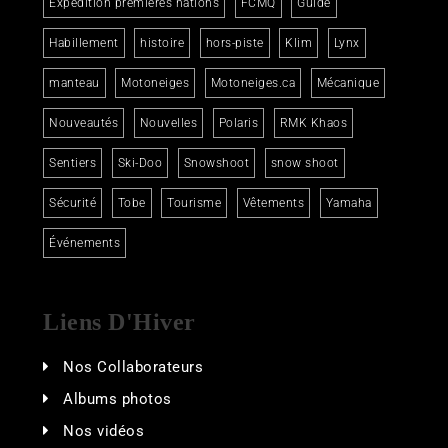
Expédition premières nations
FCMQ
Guide
Habillement
histoire
hors-piste
Klim
Lynx
manteau
Motoneiges
Motoneiges.ca
Mécanique
Nouveautés
Nouvelles
Polaris
RMK Khaos
Sentiers
Ski-Doo
Snowshoot
snow shoot
Sécurité
Tobe
Tourisme
Vêtements
Yamaha
Événements
Liens D'Hiver
Nos Collaborateurs
Albums photos
Nos vidéos