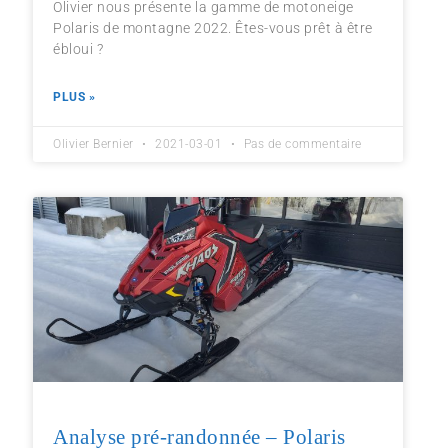
Olivier nous présente la gamme de motoneige
Polaris de montagne 2022. Êtes-vous prêt à être
ébloui ?
PLUS »
Olivier Bernier
2021-03-01
Pas de commentaire
Analyse pré-randonnée – Polaris