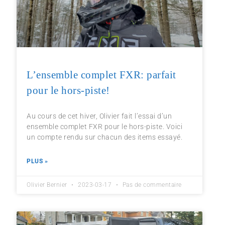
L’ensemble complet FXR: parfait
pour le hors-piste!
Au cours de cet hiver, Olivier fait l’essai d’un
ensemble complet FXR pour le hors-piste. Voici
un compte rendu sur chacun des items essayé.
PLUS »
Olivier Bernier
2023-03-17
Pas de commentaire