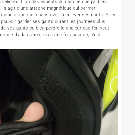
améliorés. L’un des aspects du casque que j’ai bien
 Il s’agit d’une attache magnétique qui permet
asque à une main sans avoir à enlever ses gants. S’il y
e pouvoir garder ses gants durant les journées plus
ur de ses gants ou bien perdre la chaleur que l’on veut
période d’adaptation, mais une fois habitué, c’est