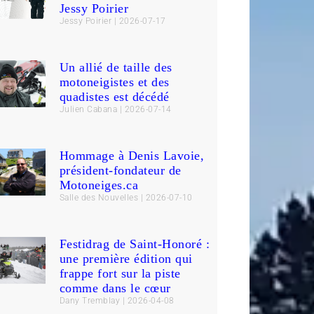
Jessy Poirier
Jessy Poirier
2026-07-17
Un allié de taille des
motoneigistes et des
quadistes est décédé
Julien Cabana
2026-07-14
Hommage à Denis Lavoie,
président-fondateur de
Motoneiges.ca
Salle des Nouvelles
2026-07-10
Festidrag de Saint-Honoré :
une première édition qui
frappe fort sur la piste
comme dans le cœur
Dany Tremblay
2026-04-08