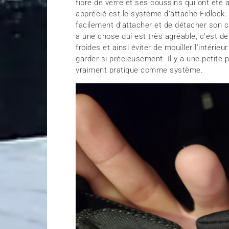
fibre de verre et ses coussins qui ont été 
apprécié est le système d’attache Fidlock.
facilement d’attacher et de détacher son c
a une chose qui est très agréable, c’est d
froides et ainsi éviter de mouiller l’intérie
garder si précieusement. Il y a une petite 
vraiment pratique comme système.