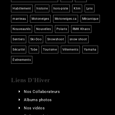
Habillement
histoire
hors-piste
Klim
Lynx
manteau
Motoneiges
Motoneiges.ca
Mécanique
Nouveautés
Nouvelles
Polaris
RMK Khaos
Sentiers
Ski-Doo
Snowshoot
snow shoot
Sécurité
Tobe
Tourisme
Vêtements
Yamaha
Événements
Liens D'Hiver
Nos Collaborateurs
Albums photos
Nos vidéos