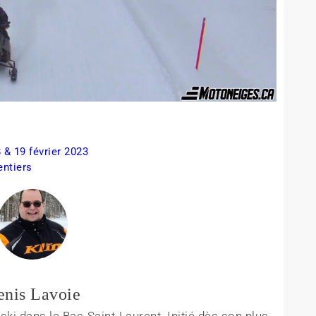
 & 19 février 2023
entiers
enis Lavoie
ki dans le Bas-Saint-Laurent. Initié dès son plus