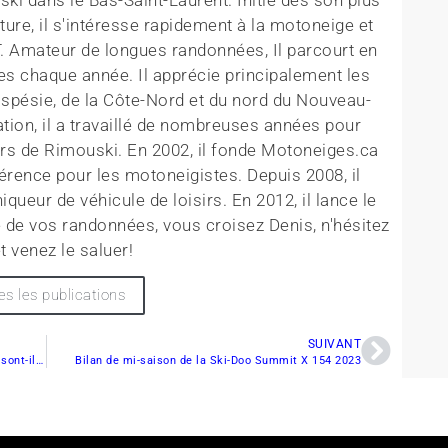
ture, il s'intéresse rapidement à la motoneige et
T. Amateur de longues randonnées, Il parcourt en
es chaque année. Il apprécie principalement les
aspésie, de la Côte-Nord et du nord du Nouveau-
tion, il a travaillé de nombreuses années pour
rs de Rimouski. En 2002, il fonde Motoneiges.ca
érence pour les motoneigistes. Depuis 2008, il
queur de véhicule de loisirs. En 2012, il lance le
 de vos randonnées, vous croisez Denis, n'hésitez
t venez le saluer!
es les publications
SUIVANT
Les refuges pour sentiers du Nouveau-Brunswick sont-ils vraiment uniques ?
Bilan de mi-saison de la Ski-Doo Summit X 154 2023