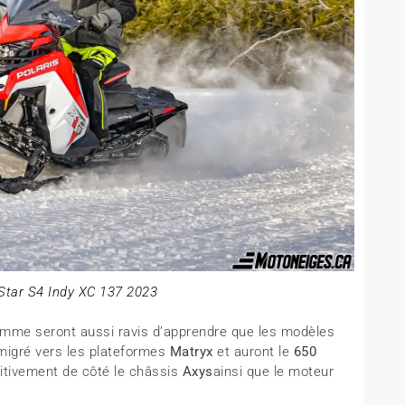
 Star S4 Indy XC 137 2023
mme seront aussi ravis d’apprendre que les modèles
migré vers les plateformes
Matryx
et auront le
650
itivement de côté le châssis
Axys
ainsi que le moteur