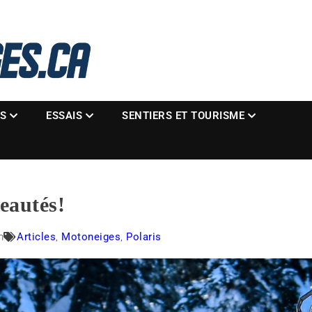
La référence des motoneigistes
s.ca
ES
ESSAIS
SENTIERS ET TOURISME
veautés!
m
Articles
,
Motoneiges
,
Polaris