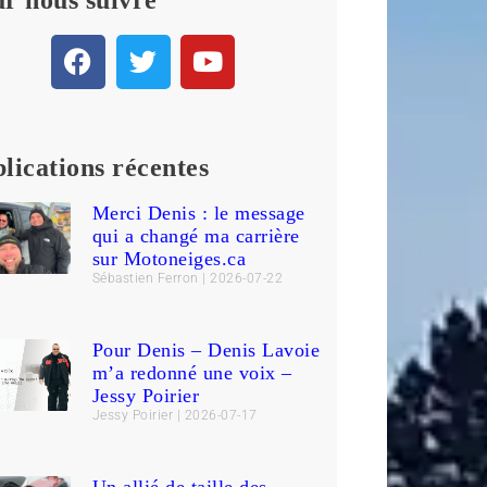
lications récentes
Merci Denis : le message
qui a changé ma carrière
sur Motoneiges.ca
Sébastien Ferron
2026-07-22
Pour Denis – Denis Lavoie
m’a redonné une voix –
Jessy Poirier
Jessy Poirier
2026-07-17
Un allié de taille des