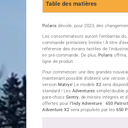
Table des matières
Polaris
dévoile, pour 2023, des changement
Les consommateurs auront l’embarras du ch
commande printanière limitée ! À titre d’ex
référence des écrans tactiles de l’industrie
en pré-commande. De plus,
Polaris
offrira
ligne de produit.
Pour commencer, une des grandes nouveau
maintenant possible d’obtenir une version
version
Matryx
! Le modèle
X2
sera disponi
standard ! Les
Adventures
simple/double p
pare-chocs
Sentry
, de miroirs intégrés et 
offertes
pour
l’Indy Adventure
:
650 Patriot
Adventure X2
sera propulsés par les
650 P