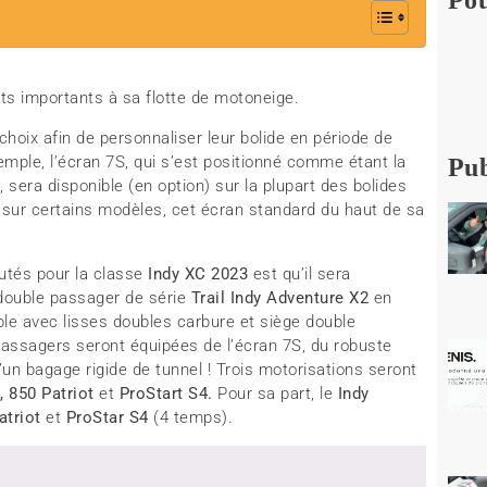
s importants à sa flotte de motoneige.
oix afin de personnaliser leur bolide en période de
emple, l’écran 7S, qui s’est positionné comme étant la
Pub
, sera disponible (en option) sur la plupart des bolides
, sur certains modèles, cet écran standard du haut de sa
tés pour la classe
Indy XC 2023
est qu’il sera
 double passager de série
Trail Indy
Adventure X2
en
ble avec lisses doubles carbure et siège double
assagers seront équipées de l’écran 7S, du robuste
d’un bagage rigide de tunnel ! Trois motorisations seront
, 850 Patriot
et
ProStart S4.
Pour sa part, le
Indy
atriot
et
ProStar S4
(4 temps).