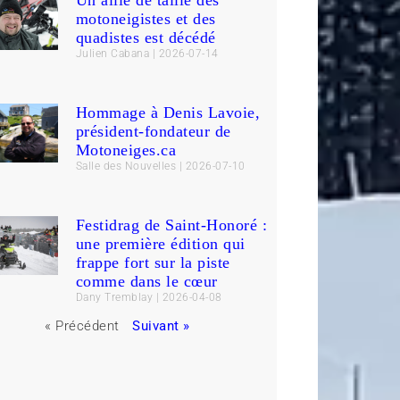
motoneigistes et des
quadistes est décédé
Julien Cabana
2026-07-14
Hommage à Denis Lavoie,
président-fondateur de
Motoneiges.ca
Salle des Nouvelles
2026-07-10
Festidrag de Saint-Honoré :
une première édition qui
frappe fort sur la piste
comme dans le cœur
Dany Tremblay
2026-04-08
« Précédent
Suivant »