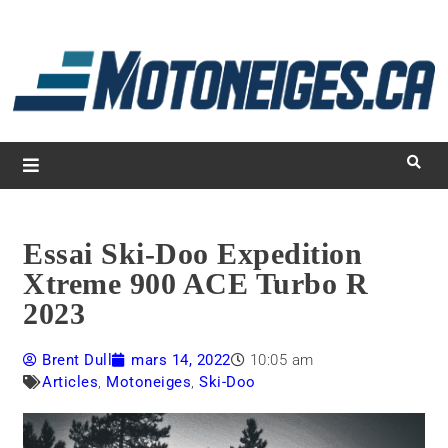
L
d
m
Magazine Motoneiges.ca
Essai Ski-Doo Expedition
Xtreme 900 ACE Turbo R
2023
Brent Dull
mars 14, 2022
10:05 am
Articles
,
Motoneiges
,
Ski-Doo