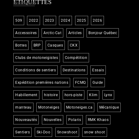
ÉTIQUETTES
509
2022
2023
2024
2025
2026
Accessoires
Arctic-Cat
Articles
Bonjour Québec
Bottes
BRP
Casques
CKX
Clubs de motoneigistes
Compétition
Conditions de sentiers
Destinations
Essais
Expédition premières nations
FCMQ
Guide
Habillement
histoire
hors-piste
Klim
Lynx
manteau
Motoneiges
Motoneiges.ca
Mécanique
Nouveautés
Nouvelles
Polaris
RMK Khaos
Sentiers
Ski-Doo
Snowshoot
snow shoot