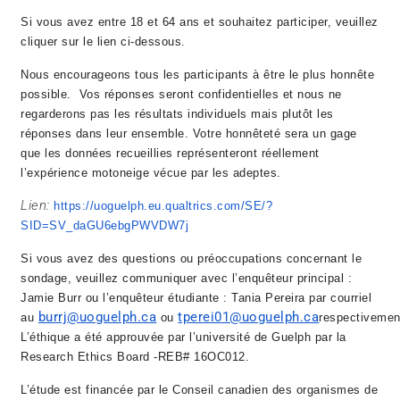
Si vous avez entre 18 et 64 ans et souhaitez participer, veuillez
cliquer sur le lien ci-dessous.
Nous encourageons tous les participants à être le plus honnête
possible. Vos réponses seront confidentielles et nous ne
regarderons pas les résultats individuels mais plutôt les
réponses dans leur ensemble. Votre honnêteté sera un gage
que les données recueillies représenteront réellement
l’expérience motoneige vécue par les adeptes.
Lien:
https://uoguelph.eu.qualtrics.com/SE/?
SID=SV_daGU6ebgPWVDW7j
Si vous avez des questions ou préoccupations concernant le
sondage, veuillez communiquer avec l’enquêteur principal :
Jamie Burr ou l’enquêteur étudiante : Tania Pereira par courriel
burrj@uoguelph.ca
tperei01@uoguelph.ca
au
ou
respectivemen
L’éthique a été approuvée par l’université de Guelph par la
Research Ethics Board -REB#
16OC012.
L’étude est financée par le Conseil canadien des organismes de