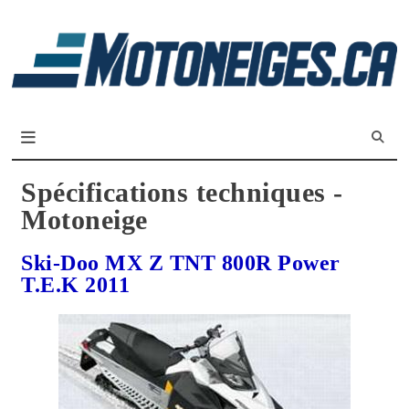
L
m
Magazine Motoneiges.ca
Spécifications techniques -
Motoneige
Ski-Doo MX Z TNT 800R Power
T.E.K 2011