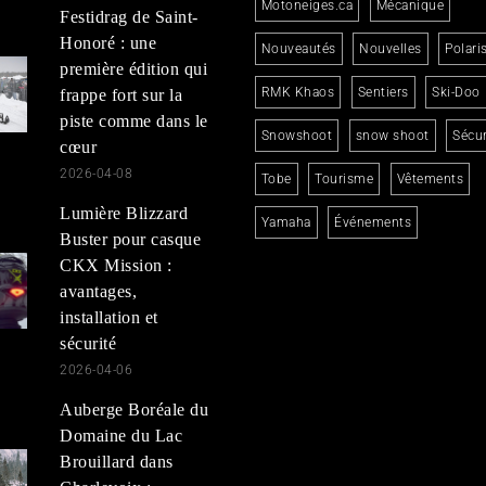
Motoneiges.ca
Mécanique
Festidrag de Saint-
Honoré : une
Nouveautés
Nouvelles
Polari
première édition qui
RMK Khaos
Sentiers
Ski-Doo
frappe fort sur la
piste comme dans le
Snowshoot
snow shoot
Sécur
cœur
2026-04-08
Tobe
Tourisme
Vêtements
Lumière Blizzard
Yamaha
Événements
Buster pour casque
CKX Mission :
avantages,
installation et
sécurité
2026-04-06
Auberge Boréale du
Domaine du Lac
Brouillard dans