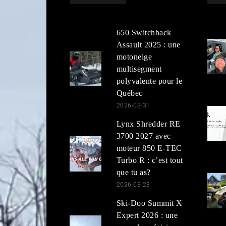
650 Switchback
Assault 2025 : une
motoneige
multisegment
polyvalente pour le
Québec
2026-03-31
Lynx Shredder RE
3700 2027 avec
moteur 850 E-TEC
Turbo R : c’est tout
que tu as?
2026-03-23
Ski-Doo Summit X
Expert 2026 : une