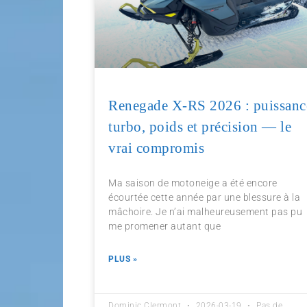
Renegade X-RS 2026 : puissanc
turbo, poids et précision — le
vrai compromis
Ma saison de motoneige a été encore
écourtée cette année par une blessure à la
mâchoire. Je n’ai malheureusement pas pu
me promener autant que
PLUS »
Dominic Clermont
2026-03-19
Pas de