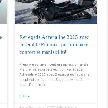
e
Renegade Adrenaline 2025 avec
ensemble Enduro : performance,
confort et maniabilité
Première sortie en sentier impressionnante
Ma première sortie avec mon Renegade
Adrenaline 2025 avec Enduro a eu lieu dans
la splendide région du Saguenay–Lac-Saint-
Jean. Pour mon
PLUS »
Pierre Tremblay
2025-04-08
Pas de