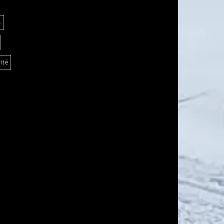
s
ité