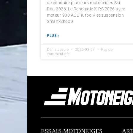
de conduire plusieurs motoneiges Ski-
Doo 2026. Le Renegade X-RS 2026 avec
moteur 900 ACE Turbo R et suspension
Smart-Shox a
PLUS »
Denis Lavoie
2025-03-07
Pas de
commentaire
ESSAIS MOTONEIGES
ART