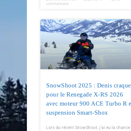
commentaire
SnowShoot 2025 : Denis craque
pour le Renegade X-RS 2026
avec moteur 900 ACE Turbo R e
suspension Smart-Shox
Lors du récent SnowShoot, j’ai eu la chance