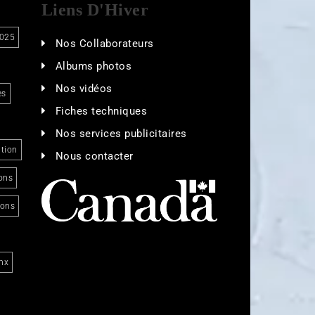
Liens D'Hiver
025
Nos Collaborateurs
Albums photos
Nos vidéos
es
Fiches techniques
Nos services publicitaires
tion
Nous contacter
ons
ions
nx