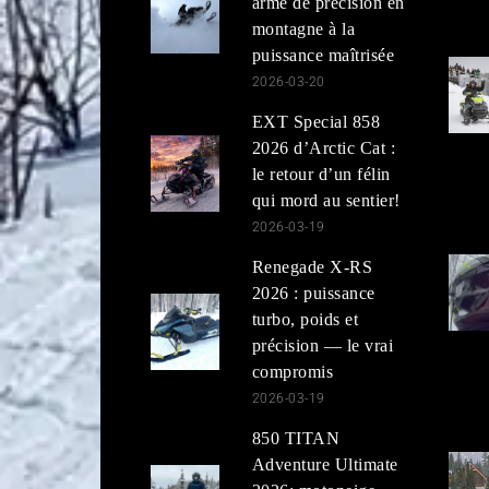
arme de précision en
montagne à la
puissance maîtrisée
2026-03-20
EXT Special 858
2026 d’Arctic Cat :
le retour d’un félin
qui mord au sentier!
2026-03-19
Renegade X-RS
2026 : puissance
turbo, poids et
précision — le vrai
compromis
2026-03-19
850 TITAN
Adventure Ultimate