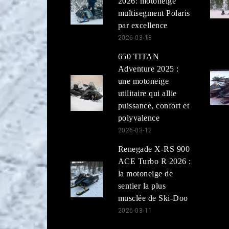
2026: motoneige
multisegment Polaris
par excellence
2026-03-18
650 TITAN
Adventure 2025 :
une motoneige
utilitaire qui allie
puissance, confort et
polyvalence
2026-03-12
Renegade X-RS 900
ACE Turbo R 2026 :
la motoneige de
sentier la plus
musclée de Ski-Doo
2026-03-11