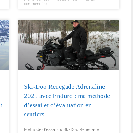
commentaire
Ski-Doo Renegade Adrenaline
2025 avec Enduro : ma méthode
t
d’essai et d’évaluation en
sentiers
Méthode d’essai du Ski-Doo Renegade