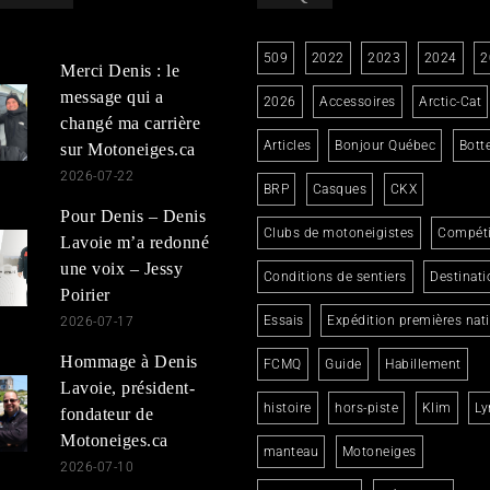
509
2022
2023
2024
2
Merci Denis : le
message qui a
2026
Accessoires
Arctic-Cat
changé ma carrière
Articles
Bonjour Québec
Bott
sur Motoneiges.ca
2026-07-22
BRP
Casques
CKX
Pour Denis – Denis
Clubs de motoneigistes
Compéti
Lavoie m’a redonné
une voix – Jessy
Conditions de sentiers
Destinati
Poirier
Essais
Expédition premières nat
2026-07-17
Hommage à Denis
FCMQ
Guide
Habillement
Lavoie, président-
histoire
hors-piste
Klim
Ly
fondateur de
Motoneiges.ca
manteau
Motoneiges
2026-07-10