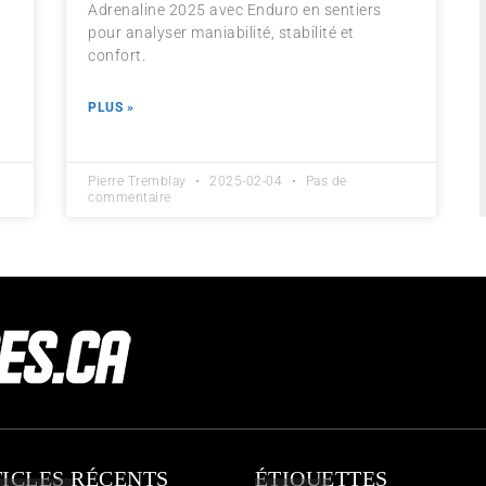
Adrenaline 2025 avec Enduro en sentiers
pour analyser maniabilité, stabilité et
confort.
PLUS »
Pierre Tremblay
2025-02-04
Pas de
commentaire
ICLES RÉCENTS
ÉTIQUETTES