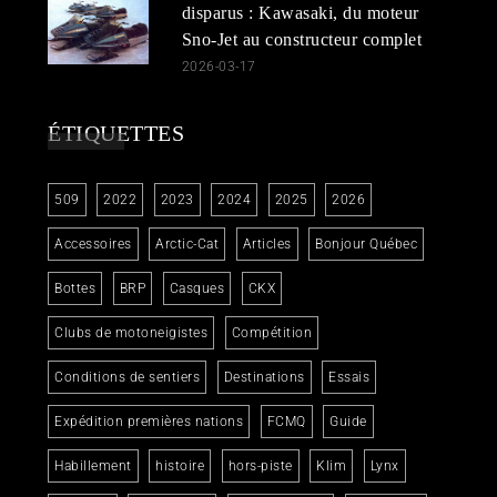
disparus : Kawasaki, du moteur
Sno-Jet au constructeur complet
2026-03-17
ÉTIQUETTES
509
2022
2023
2024
2025
2026
Accessoires
Arctic-Cat
Articles
Bonjour Québec
Bottes
BRP
Casques
CKX
Clubs de motoneigistes
Compétition
Conditions de sentiers
Destinations
Essais
Expédition premières nations
FCMQ
Guide
Habillement
histoire
hors-piste
Klim
Lynx