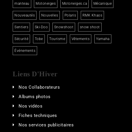
manteau
Motoneiges
Motoneiges.ca
Mécanique
Nouveautés
Nouvelles
Polaris
RMK Khaos
Sentiers
Ski-Doo
Snowshoot
snow shoot
Sécurité
Tobe
Tourisme
Vêtements
Yamaha
Événements
Liens D'Hiver
Nos Collaborateurs
Albums photos
Nos vidéos
Fiches techniques
Nos services publicitaires