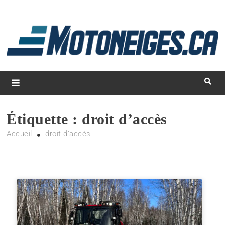
L
d
m
Magazine Motoneiges.ca
Étiquette :
droit d’accès
Accueil
droit d’accès