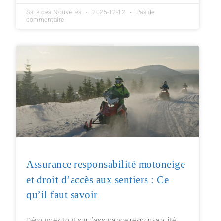
Salle des Nouvelles
2025-12-12
Pas de
commentaire
Assurance responsabilité motoneige
et droit d’accès aux sentiers : Ce
qu’il faut savoir
Découvrez tout sur l’assurance responsabilité