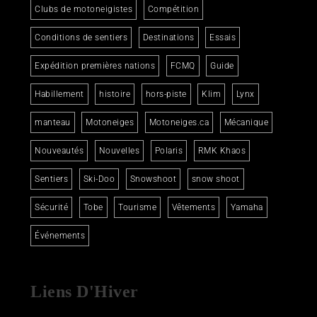
Clubs de motoneigistes
Compétition
Conditions de sentiers
Destinations
Essais
Expédition premières nations
FCMQ
Guide
Habillement
histoire
hors-piste
Klim
Lynx
manteau
Motoneiges
Motoneiges.ca
Mécanique
Nouveautés
Nouvelles
Polaris
RMK Khaos
Sentiers
Ski-Doo
Snowshoot
snow shoot
Sécurité
Tobe
Tourisme
Vêtements
Yamaha
Événements
Liens D'Hiver