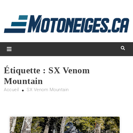
L
d
m
Magazine Motoneiges.ca
Étiquette :
SX Venom
Mountain
Accueil
SX Venom Mountain