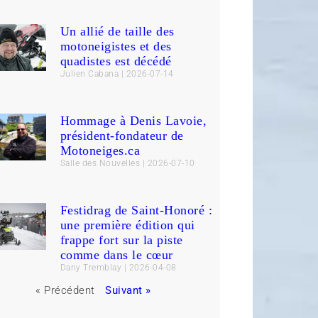
Un allié de taille des
motoneigistes et des
quadistes est décédé
Julien Cabana
2026-07-14
Hommage à Denis Lavoie,
président-fondateur de
Motoneiges.ca
Salle des Nouvelles
2026-07-10
Festidrag de Saint-Honoré :
une première édition qui
frappe fort sur la piste
comme dans le cœur
Dany Tremblay
2026-04-08
« Précédent
Suivant »