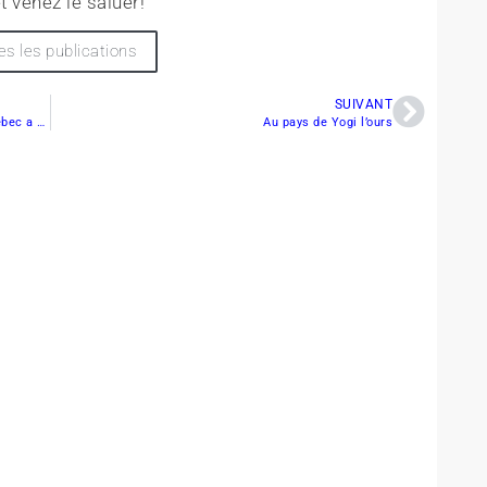
t venez le saluer!
es les publications
SUIVANT
La Fédération des clubs de motoneigistes du Québec a besoins de deux géomaticiens
Au pays de Yogi l’ours