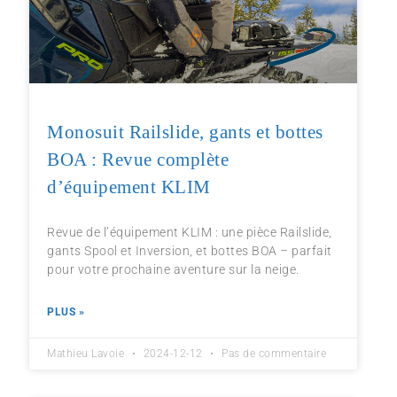
Monosuit Railslide, gants et bottes
BOA : Revue complète
d’équipement KLIM
Revue de l’équipement KLIM : une pièce Railslide,
gants Spool et Inversion, et bottes BOA – parfait
pour votre prochaine aventure sur la neige.
PLUS »
Mathieu Lavoie
2024-12-12
Pas de commentaire