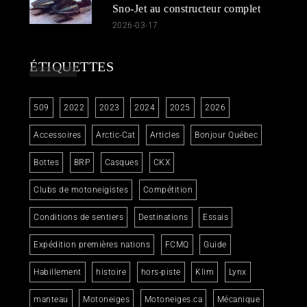
Sno-Jet au constructeur complet
2026-03-17
ÉTIQUETTES
509
2022
2023
2024
2025
2026
Accessoires
Arctic-Cat
Articles
Bonjour Québec
Bottes
BRP
Casques
CKX
Clubs de motoneigistes
Compétition
Conditions de sentiers
Destinations
Essais
Expédition premières nations
FCMQ
Guide
Habillement
histoire
hors-piste
Klim
Lynx
manteau
Motoneiges
Motoneiges.ca
Mécanique