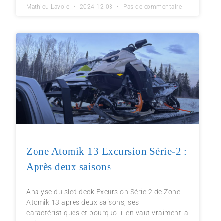
Mathieu Lavoie
2024-12-03
Pas de commentaire
Zone Atomik 13 Excursion Série-2 :
Après deux saisons
Analyse du sled deck Excursion Série-2 de Zone
Atomik 13 après deux saisons, ses
caractéristiques et pourquoi il en vaut vraiment la