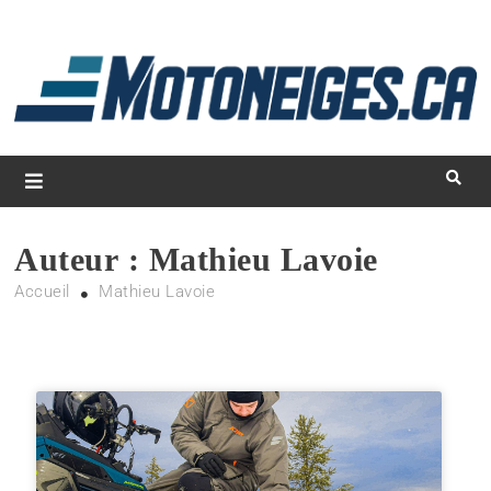
L
d
m
Magazine Motoneiges.ca
Auteur :
Mathieu Lavoie
Accueil
Mathieu Lavoie