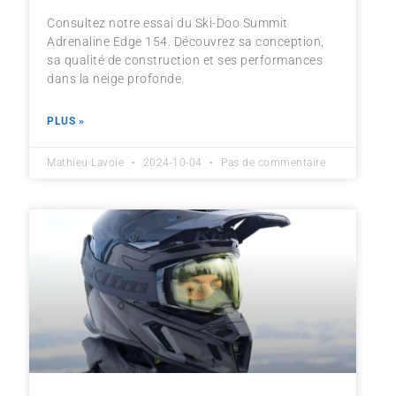
Consultez notre essai du Ski-Doo Summit
Adrenaline Edge 154. Découvrez sa conception,
sa qualité de construction et ses performances
dans la neige profonde.
PLUS »
Mathieu Lavoie
2024-10-04
Pas de commentaire