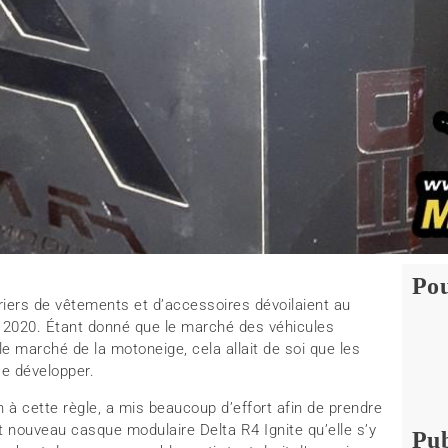
Pou
iers de vêtements et d’accessoires dévoilaient au
s 2020. Étant donné que le marché des véhicules
e marché de la motoneige, cela allait de soi que les
se développer.
 à cette règle, a mis beaucoup d’effort afin de prendre
t nouveau casque modulaire Delta R4 Ignite qu’elle s’y
Pub