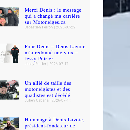
Merci Denis : le message
qui a changé ma carrière
sur Motoneiges.ca
Sébastien Ferron
2026-07-22
Pour Denis – Denis Lavoie
m’a redonné une voix –
Jessy Poirier
Jessy Poirier
2026-07-17
Un allié de taille des
motoneigistes et des
quadistes est décédé
Julien Cabana
2026-07-14
Hommage à Denis Lavoie,
président-fondateur de