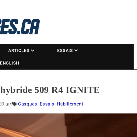
La référence des motoneigistes
s.ca
ARTICLES
ESSAIS
ENGLISH
e hybride 509 R4 IGNITE
:00 am
Casques
,
Essais
,
Habillement