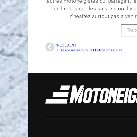
autres motoneigistes qui partagent l
de limites que les saisons où il y 
n’hésitez surtout pas à venir 
Tout
PRÉCÉDENT
La Gaspésie en 3 jours! Est-ce possible?