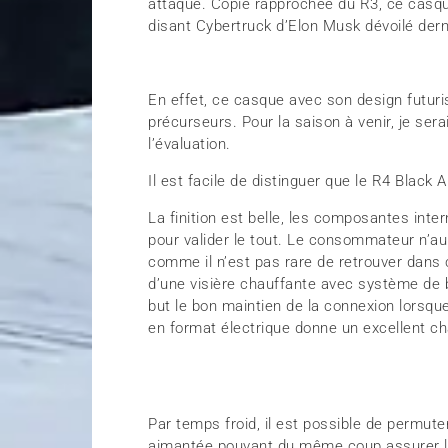
attaque. Copie rapprochée du R3, ce casqu
disant Cybertruck d’Elon Musk dévoilé der
En effet, ce casque avec son design futuri
précurseurs. Pour la saison à venir, je ser
l’évaluation.
Il est facile de distinguer que le R4 Black A
La finition est belle, les composantes inte
pour valider le tout. Le consommateur n’aura
comme il n’est pas rare de retrouver dans 
d’une visière chauffante avec système de 
but le bon maintien de la connexion lorsque 
en format électrique donne un excellent c
Par temps froid, il est possible de permu
aimantée pouvant du même coup assurer le