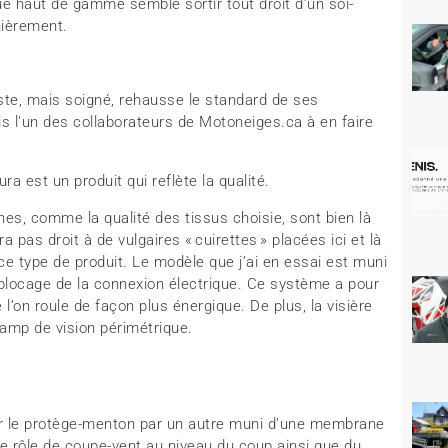
e haut de gamme semble sortir tout droit d’un soi-
nièrement.
ste, mais soigné, rehausse le standard de ses
ais l’un des collaborateurs de Motoneiges.ca à en faire
ura est un produit qui reflète la qualité.
rnes, comme la qualité des tissus choisie, sont bien là
 pas droit à de vulgaires « cuirettes » placées ici et là
ce type de produit. Le modèle que j’ai en essai est muni
blocage de la connexion électrique. Ce système a pour
l’on roule de façon plus énergique. De plus, la visière
hamp de vision périmétrique.
ter le protège-menton par un autre muni d’une membrane
 rôle de coupe-vent au niveau du coup ainsi que du