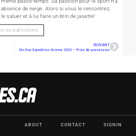
e même passe-temps. Sa passion pour le sport n’a
a absence de neige. Alors si vous le rencontrez,
le saluer et à lui faire un brin de jasette!
es les publications
SUIVANT
Ski-Doo Expedition Xtreme 2020 – Prise de possession
ABOUT
CONTACT
SIGNIN