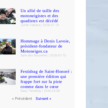
Un allié de taille des
motoneigistes et des
quadistes est décédé
Julien Cabana
2026-07-14
Hommage à Denis Lavoie,
président-fondateur de
Motoneiges.ca
Salle des Nouvelles
2026-07-10
Festidrag de Saint-Honoré :
une première édition qui
frappe fort sur la piste
comme dans le cœur
Dany Tremblay
2026-04-08
« Précédent
Suivant »