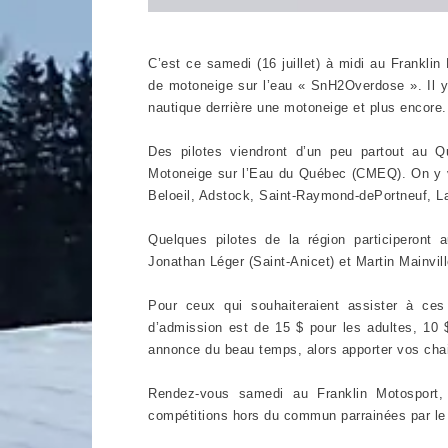
C’est ce samedi (16 juillet) à midi au Frankli
de motoneige sur l’eau « SnH2Overdose ». Il y
nautique derrière une motoneige et plus encore
Des pilotes viendront d’un peu partout au Q
Motoneige sur l’Eau du Québec (CMEQ). On y ve
Beloeil, Adstock, Saint-Raymond-dePortneuf, Lan
Quelques pilotes de la région participeron
Jonathan Léger (Saint-Anicet) et Martin Mainvil
Pour ceux qui souhaiteraient assister à ce
d’admission est de 15 $ pour les adultes, 10 
annonce du beau temps, alors apporter vos chai
Rendez-vous samedi au Franklin Motosport,
compétitions hors du commun parrainées par l