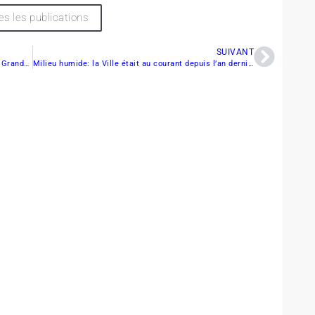
es les publications
SUIVANT
Destination motoneige : Offre bonifiée au Village Grande Nature
Milieu humide: la Ville était au courant depuis l’an dernier