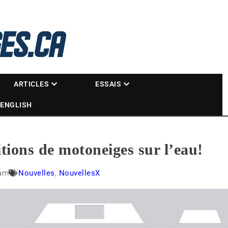
La référence des motoneigistes
s.ca
ARTICLES
ESSAIS
ENGLISH
tions de motoneiges sur l’eau!
 am
Nouvelles
,
NouvellesX