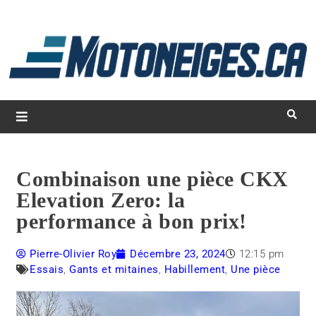
L
d
m
Magazine Motoneiges.ca
Combinaison une pièce CKX
Elevation Zero: la
performance à bon prix!
Pierre-Olivier Roy
Décembre 23, 2024
12:15 pm
Essais
,
Gants et mitaines
,
Habillement
,
Une pièce