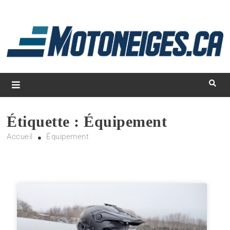
L
d
m
Magazine Motoneiges.ca
Étiquette :
Équipement
Accueil
Équipement