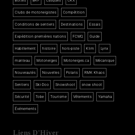
Bottes
BRP
Casques
CKX
Clubs de motoneigistes
Compétition
Conditions de sentiers
Destinations
Essais
Expédition premières nations
FCMQ
Guide
Habillement
histoire
hors-piste
Klim
Lynx
manteau
Motoneiges
Motoneiges.ca
Mécanique
Nouveautés
Nouvelles
Polaris
RMK Khaos
Sentiers
Ski-Doo
Snowshoot
snow shoot
Sécurité
Tobe
Tourisme
Vêtements
Yamaha
Événements
Liens D'Hiver