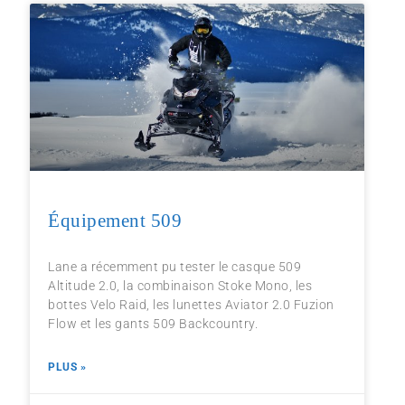
Équipement 509
Lane a récemment pu tester le casque 509
Altitude 2.0, la combinaison Stoke Mono, les
bottes Velo Raid, les lunettes Aviator 2.0 Fuzion
Flow et les gants 509 Backcountry.
PLUS »