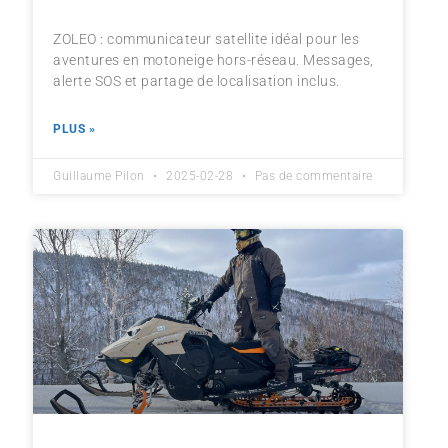
ZOLEO : communicateur satellite idéal pour les
aventures en motoneige hors-réseau. Messages,
alerte SOS et partage de localisation inclus.
PLUS »
Guillaume Pilon
2025-02-28
Pas de commentaire