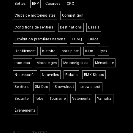
Bottes
BRP
Casques
CKX
Clubs de motoneigistes
Compétition
Conditions de sentiers
Destinations
Essais
Expédition premières nations
FCMQ
Guide
Habillement
histoire
hors-piste
Klim
Lynx
manteau
Motoneiges
Motoneiges.ca
Mécanique
Nouveautés
Nouvelles
Polaris
RMK Khaos
Sentiers
Ski-Doo
Snowshoot
snow shoot
Sécurité
Tobe
Tourisme
Vêtements
Yamaha
Événements