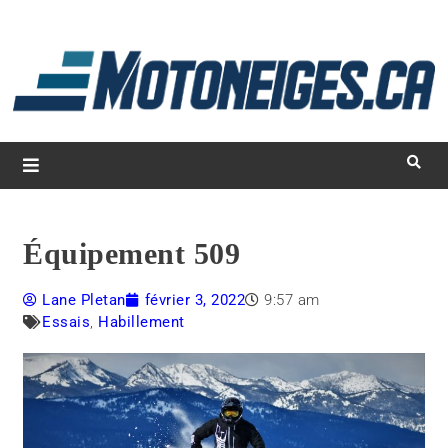
L
d
m
Magazine Motoneiges.ca
Équipement 509
Lane Pletan
février 3, 2022
9:57 am
Essais
,
Habillement