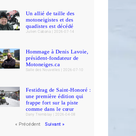
Un allié de taille des
motoneigistes et des
quadistes est décédé
Julien Cabana
2026-07-14
Hommage à Denis Lavoie,
président-fondateur de
Motoneiges.ca
Salle des Nouvelles
2026-07-10
Festidrag de Saint-Honoré :
une première édition qui
frappe fort sur la piste
comme dans le cœur
Dany Tremblay
2026-04-08
« Précédent
Suivant »