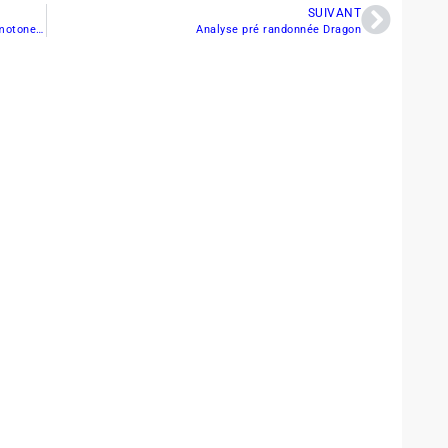
SUIVANT
Vous désirez les spécifications des modèles de motoneige? Ne cherchez plus !
Analyse pré randonnée Dragon