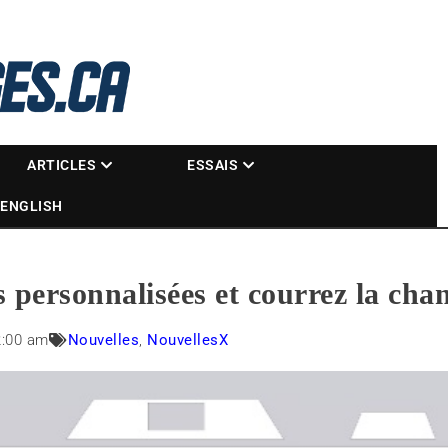
La référence des motoneigistes
s.ca
ARTICLES
ESSAIS
ENGLISH
personnalisées et courrez la ch
2:00 am
Nouvelles
,
NouvellesX