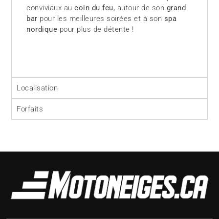
conviviaux au
coin du feu,
autour de son
grand
bar
pour les meilleures soirées et à son
spa
nordique
pour plus de détente !
Localisation
Forfaits