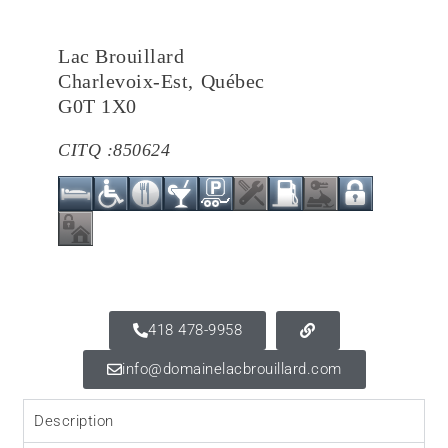
Lac Brouillard
Charlevoix-Est
,
Québec
G0T 1X0
CITQ :
850624
418 478-9958
info@domainelacbrouillard.com
Description