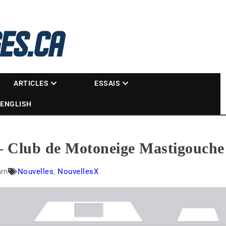
La référence des motoneigistes
s.ca
ARTICLES
ESSAIS
ENGLISH
 – Club de Motoneige Mastigouche
am
Nouvelles
,
NouvellesX