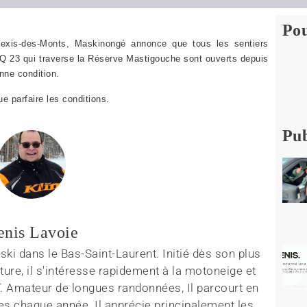
Pou
exis-des-Monts, Maskinongé annonce que tous les sentiers
TQ 23 qui traverse la Réserve Mastigouche sont ouverts depuis
onne condition.
que parfaire les conditions.
Pub
enis Lavoie
ki dans le Bas-Saint-Laurent. Initié dès son plus
ture, il s'intéresse rapidement à la motoneige et
T. Amateur de longues randonnées, Il parcourt en
es chaque année. Il apprécie principalement les