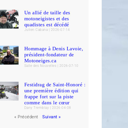
Un allié de taille des
motoneigistes et des
quadistes est décédé
Julien Cabana
2026-07-14
Hommage à Denis Lavoie,
président-fondateur de
Motoneiges.ca
Salle des Nouvelles
2026-07-10
Festidrag de Saint-Honoré :
une première édition qui
frappe fort sur la piste
comme dans le cœur
Dany Tremblay
2026-04-08
« Précédent
Suivant »