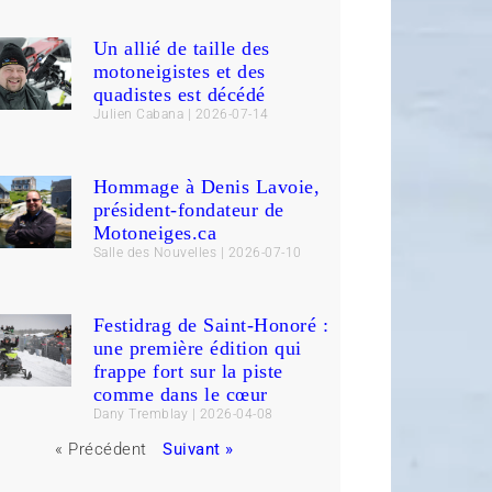
Un allié de taille des
motoneigistes et des
quadistes est décédé
Julien Cabana
2026-07-14
Hommage à Denis Lavoie,
président-fondateur de
Motoneiges.ca
Salle des Nouvelles
2026-07-10
Festidrag de Saint-Honoré :
une première édition qui
frappe fort sur la piste
comme dans le cœur
Dany Tremblay
2026-04-08
« Précédent
Suivant »