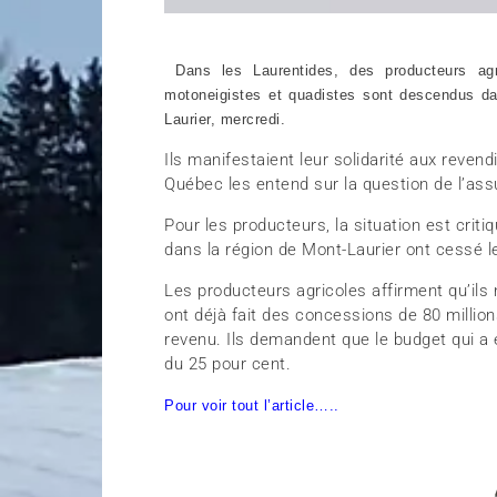
Dans les Laurentides, des producteurs agri
motoneigistes et quadistes sont descendus dan
Laurier, mercredi.
Ils manifestaient leur solidarité aux reven
Québec les entend sur la question de l’ass
Pour les producteurs, la situation est crit
dans la région de Mont-Laurier ont cessé le
Les producteurs agricoles affirment qu’il
ont déjà fait des concessions de 80 millio
revenu. Ils demandent que le budget qui a 
du 25 pour cent.
Pour voir tout l’article…..