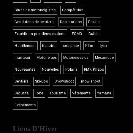
Clubs de motoneigistes
Compétition
Conditions de sentiers
Destinations
Essais
Expédition premières nations
FCMQ
Guide
Habillement
histoire
hors-piste
Klim
Lynx
manteau
Motoneiges
Motoneiges.ca
Mécanique
Nouveautés
Nouvelles
Polaris
RMK Khaos
Sentiers
Ski-Doo
Snowshoot
snow shoot
Sécurité
Tobe
Tourisme
Vêtements
Yamaha
Événements
Liens D'Hiver