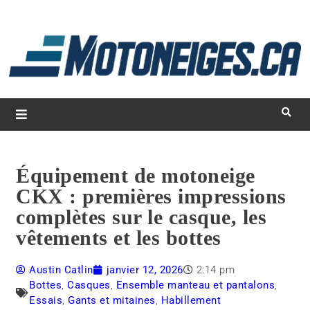
L
d
m
Magazine Motoneiges.ca
Équipement de motoneige
CKX : premières impressions
complètes sur le casque, les
vêtements et les bottes
Austin Catlin
janvier 12, 2026
2:14 pm
Bottes
,
Casques
,
Ensemble manteau et pantalons
,
Essais
,
Gants et mitaines
,
Habillement