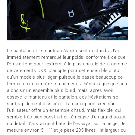
Le pantalon et le manteau Alaska sont costauds. J’ai
immédiatement remarqué leur poids, conforme à ce que
l’on s’attend pour l’extrémité la plus chaude de la gamme
de vêtements CKX. J’ai opté pour cet ensemble plutôt
qu’un modèle plus léger, puisque je passe beaucoup de
temps à pied derrière ma caméra. J’hésitais quelque peu
à choisir un ensemble plus lourd, mais, après avoir
essayé le manteau et le pantalon, ces hésitations se
sont rapidement dissipées. La conception axée sur
l’utilisateur offre un ensemble chaud, mais flexible, qui
semble très bien construit et témoigne d’un grand souci
du détail. J’ai vraiment hâte de l’essayer sur la neige. Je
mesure environ 5′ 11″ et je pèse 205 livres ; la largeur du