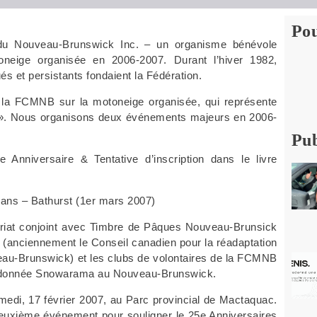
Pou
du Nouveau-Brunswick Inc. – un organisme bénévole
eige organisée en 2006-2007. Durant l’hiver 1982,
s et persistants fondaient la Fédération.
 la FCMNB sur la motoneige organisée, qui représente
er ». Nous organisons deux événements majeurs en 2006-
Pub
nniversaire & Tentative d’inscription dans le livre
ans – Bathurst (1er mars 2007)
iat conjoint avec Timbre de Pâques Nouveau-Brunsick
s (anciennement le Conseil canadien pour la réadaptation
au-Brunswick) et les clubs de volontaires de la FCMNB
Randonnée Snowarama au Nouveau-Brunswick.
di, 17 février 2007, au Parc provincial de Mactaquac.
uxième événement pour souligner le 25e Anniversaires