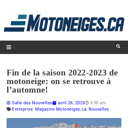
L
d
m
Magazine Motoneiges.ca
Fin de la saison 2022-2023 de
motoneige: on se retrouve à
l’automne!
Salle des Nouvelles
avril 26, 2023
6:30 am
Entreprise
,
Magazine Motoneiges.ca
,
Nouvelles