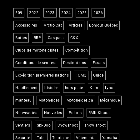
509
2022
2023
2024
2025
2026
Accessoires
Arctic-Cat
Articles
Bonjour Québec
Bottes
BRP
Casques
CKX
Clubs de motoneigistes
Compétition
Conditions de sentiers
Destinations
Essais
Expédition premières nations
FCMQ
Guide
Habillement
histoire
hors-piste
Klim
Lynx
manteau
Motoneiges
Motoneiges.ca
Mécanique
Nouveautés
Nouvelles
Polaris
RMK Khaos
Sentiers
Ski-Doo
Snowshoot
snow shoot
Sécurité
Tobe
Tourisme
Vêtements
Yamaha