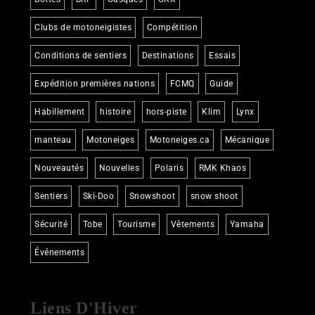
Clubs de motoneigistes
Compétition
Conditions de sentiers
Destinations
Essais
Expédition premières nations
FCMQ
Guide
Habillement
histoire
hors-piste
Klim
Lynx
manteau
Motoneiges
Motoneiges.ca
Mécanique
Nouveautés
Nouvelles
Polaris
RMK Khaos
Sentiers
Ski-Doo
Snowshoot
snow shoot
Sécurité
Tobe
Tourisme
Vêtements
Yamaha
Événements
Liens D'Hiver