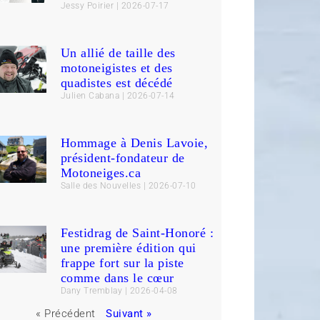
Jessy Poirier
2026-07-17
Un allié de taille des
motoneigistes et des
quadistes est décédé
Julien Cabana
2026-07-14
Hommage à Denis Lavoie,
président-fondateur de
Motoneiges.ca
Salle des Nouvelles
2026-07-10
Festidrag de Saint-Honoré :
une première édition qui
frappe fort sur la piste
comme dans le cœur
Dany Tremblay
2026-04-08
« Précédent
Suivant »