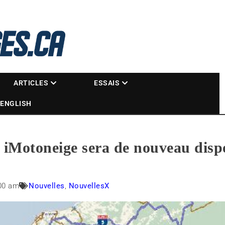
La référence des motoneigistes
s.ca
ARTICLES
ESSAIS
ENGLISH
 iMotoneige sera de nouveau dispo
00 am
Nouvelles
,
NouvellesX