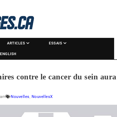
La référence des motoneigistes
s.ca
ARTICLES
ESSAIS
ENGLISH
res contre le cancer du sein aur
 am
Nouvelles
,
NouvellesX