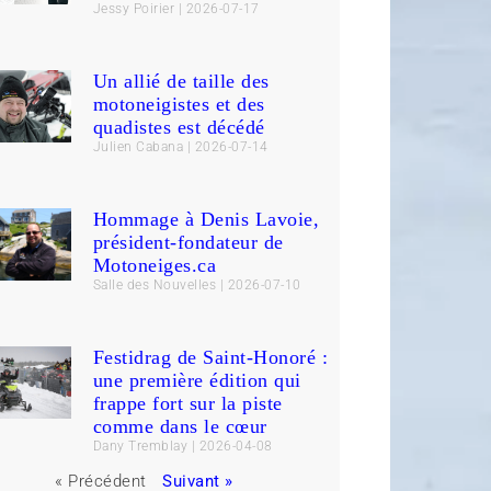
Jessy Poirier
2026-07-17
Un allié de taille des
motoneigistes et des
quadistes est décédé
Julien Cabana
2026-07-14
Hommage à Denis Lavoie,
président-fondateur de
Motoneiges.ca
Salle des Nouvelles
2026-07-10
Festidrag de Saint-Honoré :
une première édition qui
frappe fort sur la piste
comme dans le cœur
Dany Tremblay
2026-04-08
« Précédent
Suivant »