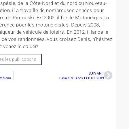
aspésie, de la Côte-Nord et du nord du Nouveau-
tion, il a travaillé de nombreuses années pour
rs de Rimouski. En 2002, il fonde Motoneiges.ca
érence pour les motoneigistes. Depuis 2008, il
queur de véhicule de loisirs. En 2012, il lance le
 de vos randonnées, vous croisez Denis, n'hésitez
t venez le saluer!
es les publications
SUIVANT
La pluie des derniers jours sera favorable au Championnat Canada-Usa!
Essais du Apex LTX GT 2009